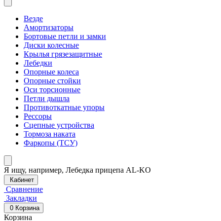
Везде
Амортизаторы
Бортовые петли и замки
Диски колесные
Крылья грязезащитные
Лебедки
Опорные колеса
Опорные стойки
Оси торсионные
Петли дышла
Противоткатные упоры
Рессоры
Сцепные устройства
Тормоза наката
Фаркопы (ТСУ)
Я ищу, например,
Лебедка прицепа AL-KO
Кабинет
Сравнение
Закладки
0
Корзина
Корзина