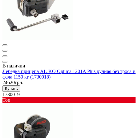
В наличии
Лебедка прицепа AL-KO Optima 1201A Plus ручная без троса и
фала 1150 кг (1730018)
24620грн.
Купить
1730019
Toп