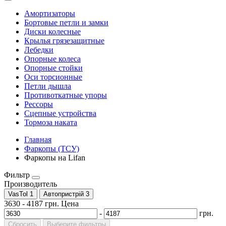
Амортизаторы
Бортовые петли и замки
Диски колесные
Крылья грязезащитные
Лебедки
Опорные колеса
Опорные стойки
Оси торсионные
Петли дышла
Противоткатные упоры
Рессоры
Сцепные устройства
Тормоза наката
Главная
Фаркопы (ТСУ)
Фаркопы на Lifan
Фильтр
Производитель
VasTol
1
Автопристрій
3
3630
-
4187
грн.
Цена
-
грн.
Сбросить
Выберите фильтры