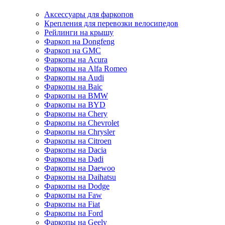
Аксессуары для фаркопов
Крепления для перевозки велосипедов
Рейлинги на крышу
Фаркоп на Dongfeng
Фаркоп на GMC
Фаркопы на Acura
Фаркопы на Alfa Romeo
Фаркопы на Audi
Фаркопы на Baic
Фаркопы на BMW
Фаркопы на BYD
Фаркопы на Chery
Фаркопы на Chevrolet
Фаркопы на Chrysler
Фаркопы на Citroen
Фаркопы на Dacia
Фаркопы на Dadi
Фаркопы на Daewoo
Фаркопы на Daihatsu
Фаркопы на Dodge
Фаркопы на Faw
Фаркопы на Fiat
Фаркопы на Ford
Фаркопы на Geely