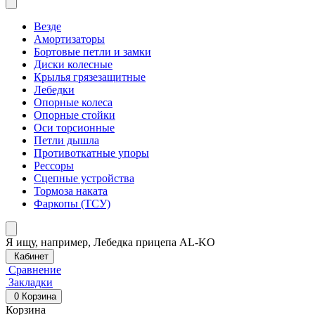
Везде
Амортизаторы
Бортовые петли и замки
Диски колесные
Крылья грязезащитные
Лебедки
Опорные колеса
Опорные стойки
Оси торсионные
Петли дышла
Противоткатные упоры
Рессоры
Сцепные устройства
Тормоза наката
Фаркопы (ТСУ)
Я ищу, например,
Лебедка прицепа AL-KO
Кабинет
Сравнение
Закладки
0
Корзина
Корзина