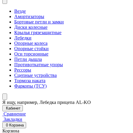
Везде
Амортизаторы
Бортовые петли и замки
Диски колесные
Крылья грязезащитные
Лебедки
Опорные колеса
Опорные стойки
Оси торсионные
Петли дышла
Противоткатные упоры
Рессоры
Сцепные устройства
Тормоза наката
Фаркопы (ТСУ)
Я ищу, например,
Лебедка прицепа AL-KO
Кабинет
Сравнение
Закладки
0
Корзина
Корзина