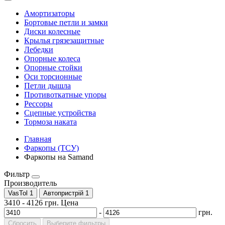
Амортизаторы
Бортовые петли и замки
Диски колесные
Крылья грязезащитные
Лебедки
Опорные колеса
Опорные стойки
Оси торсионные
Петли дышла
Противоткатные упоры
Рессоры
Сцепные устройства
Тормоза наката
Главная
Фаркопы (ТСУ)
Фаркопы на Samand
Фильтр
Производитель
VasTol
1
Автопристрій
1
3410
-
4126
грн.
Цена
-
грн.
Сбросить
Выберите фильтры