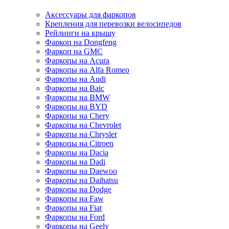
Аксессуары для фаркопов
Крепления для перевозки велосипедов
Рейлинги на крышу
Фаркоп на Dongfeng
Фаркоп на GMC
Фаркопы на Acura
Фаркопы на Alfa Romeo
Фаркопы на Audi
Фаркопы на Baic
Фаркопы на BMW
Фаркопы на BYD
Фаркопы на Chery
Фаркопы на Chevrolet
Фаркопы на Chrysler
Фаркопы на Citroen
Фаркопы на Dacia
Фаркопы на Dadi
Фаркопы на Daewoo
Фаркопы на Daihatsu
Фаркопы на Dodge
Фаркопы на Faw
Фаркопы на Fiat
Фаркопы на Ford
Фаркопы на Geely