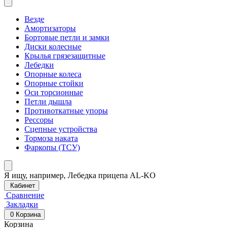
Везде
Амортизаторы
Бортовые петли и замки
Диски колесные
Крылья грязезащитные
Лебедки
Опорные колеса
Опорные стойки
Оси торсионные
Петли дышла
Противоткатные упоры
Рессоры
Сцепные устройства
Тормоза наката
Фаркопы (ТСУ)
Я ищу, например,
Лебедка прицепа AL-KO
Кабинет
Сравнение
Закладки
0
Корзина
Корзина