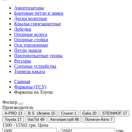
Амортизаторы
Бортовые петли и замки
Диски колесные
Крылья грязезащитные
Лебедки
Опорные колеса
Опорные стойки
Оси торсионные
Петли дышла
Противоткатные упоры
Рессоры
Сцепные устройства
Тормоза наката
Главная
Фаркопы (ТСУ)
Фаркопы на Toyota
Фильтр
Производитель
A-PRO
13
B.S. Ukraine
15
Cruiser
1
Galia
20
STEINHOF
17
Toyota
17
VasTol
49
Автопристрій
96
Полигон-Авто
7
1500
-
15502
грн.
Цена
-
грн.