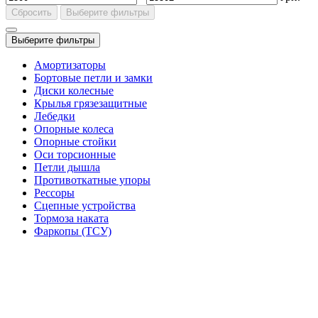
Сбросить
Выберите фильтры
Выберите фильтры
Амортизаторы
Бортовые петли и замки
Диски колесные
Крылья грязезащитные
Лебедки
Опорные колеса
Опорные стойки
Оси торсионные
Петли дышла
Противоткатные упоры
Рессоры
Сцепные устройства
Тормоза наката
Фаркопы (ТСУ)