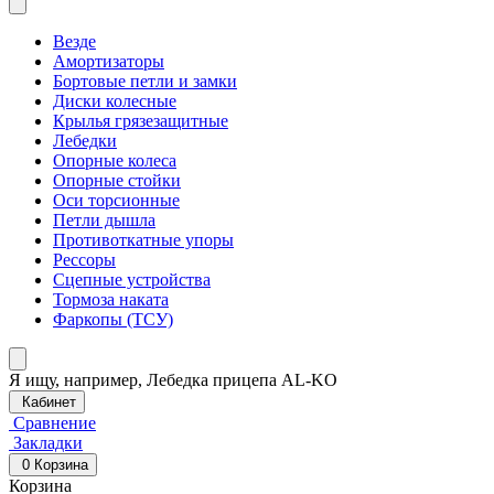
Везде
Амортизаторы
Бортовые петли и замки
Диски колесные
Крылья грязезащитные
Лебедки
Опорные колеса
Опорные стойки
Оси торсионные
Петли дышла
Противоткатные упоры
Рессоры
Сцепные устройства
Тормоза наката
Фаркопы (ТСУ)
Я ищу, например,
Лебедка прицепа AL-KO
Кабинет
Сравнение
Закладки
0
Корзина
Корзина