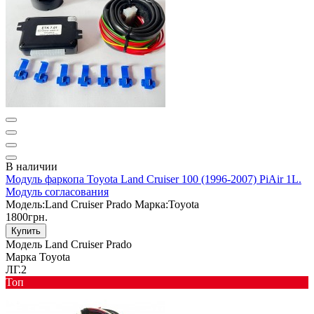
В наличии
Модуль фаркопа Toyota Land Cruiser 100 (1996-2007) PiAir 1L.
Модуль согласования
Мoдель:
Land Cruiser Prado
Марка:
Toyota
1800грн.
Купить
Мoдель
Land Cruiser Prado
Марка
Toyota
ЛГ.2
Toп