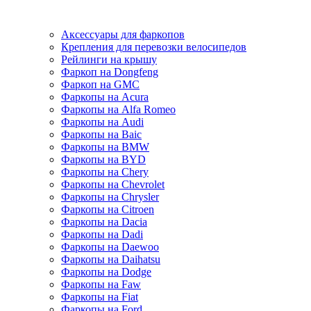
Аксессуары для фаркопов
Крепления для перевозки велосипедов
Рейлинги на крышу
Фаркоп на Dongfeng
Фаркоп на GMC
Фаркопы на Acura
Фаркопы на Alfa Romeo
Фаркопы на Audi
Фаркопы на Baic
Фаркопы на BMW
Фаркопы на BYD
Фаркопы на Chery
Фаркопы на Chevrolet
Фаркопы на Chrysler
Фаркопы на Citroen
Фаркопы на Dacia
Фаркопы на Dadi
Фаркопы на Daewoo
Фаркопы на Daihatsu
Фаркопы на Dodge
Фаркопы на Faw
Фаркопы на Fiat
Фаркопы на Ford