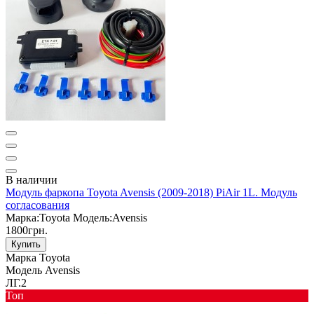
В наличии
Модуль фаркопа Toyota Avensis (2009-2018) PiAir 1L. Модуль
согласования
Марка:
Toyota
Модель:
Avensis
1800грн.
Купить
Марка
Toyota
Модель
Avensis
ЛГ.2
Toп