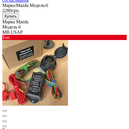
согласования
Марка:
Mazda
Модель:
6
2280грн.
Купить
Марка
Mazda
Модель
6
MB.USAP
Toп