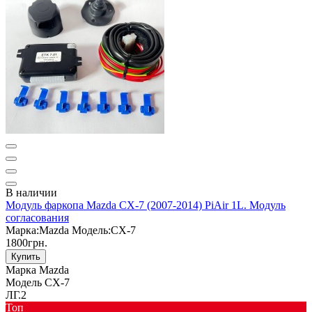
В наличии
Модуль фаркопа Mazda CX-7 (2007-2014) PiAir 1L. Модуль
согласования
Марка:
Mazda
Модель:
CX-7
1800грн.
Купить
Марка
Mazda
Модель
CX-7
ЛГ.2
Toп