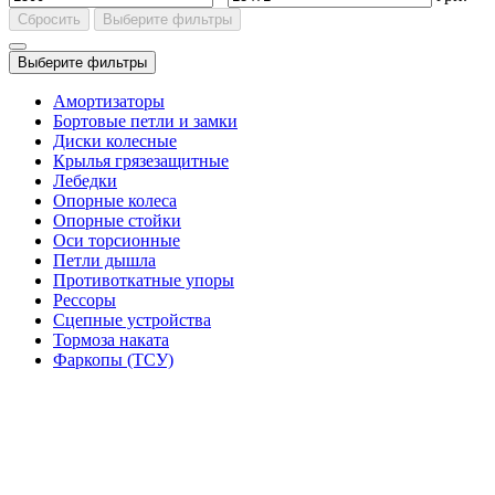
Сбросить
Выберите фильтры
Выберите фильтры
Амортизаторы
Бортовые петли и замки
Диски колесные
Крылья грязезащитные
Лебедки
Опорные колеса
Опорные стойки
Оси торсионные
Петли дышла
Противоткатные упоры
Рессоры
Сцепные устройства
Тормоза наката
Фаркопы (ТСУ)