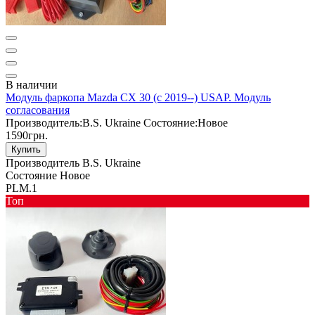
В наличии
Модуль фаркопа Mazda CX 30 (c 2019--) USAP. Модуль
согласования
Производитель:
B.S. Ukraine
Состояние:
Новое
1590грн.
Купить
Производитель
B.S. Ukraine
Состояние
Новое
PLM.1
Toп