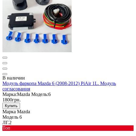
В наличии
Модуль фаркопа Mazda 6 (2008-2012) PiAir 1L. Модуль
согласования
Марка:
Mazda
Модель:
6
1800грн.
Купить
Марка
Mazda
Модель
6
ЛГ.2
Toп