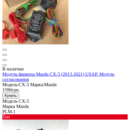
В наличии
Модуль фаркопа Mazda CX-5 (2013-2021) USAP. Модуль
согласования
Мoдель:
CX-5
Марка:
Mazda
1590грн.
Купить
Мoдель
CX-5
Марка
Mazda
PLM.1
Toп