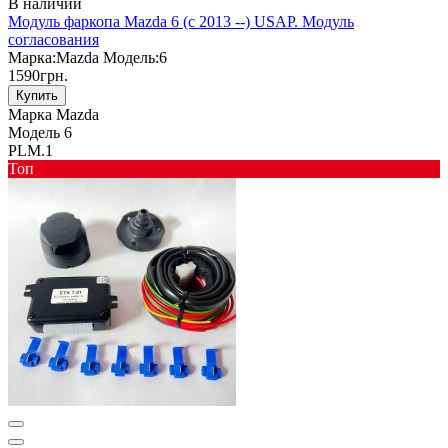
В наличии
Модуль фаркопа Mazda 6 (c 2013 --) USAP. Модуль
согласования
Марка:
Mazda
Модель:
6
1590грн.
Купить
Марка
Mazda
Модель
6
PLM.1
Toп