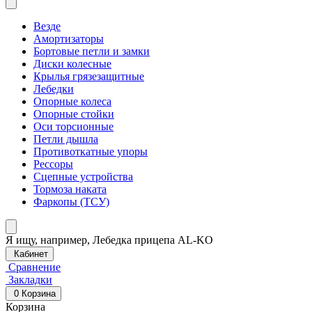
Везде
Амортизаторы
Бортовые петли и замки
Диски колесные
Крылья грязезащитные
Лебедки
Опорные колеса
Опорные стойки
Оси торсионные
Петли дышла
Противоткатные упоры
Рессоры
Сцепные устройства
Тормоза наката
Фаркопы (ТСУ)
Я ищу, например,
Лебедка прицепа AL-KO
Кабинет
Сравнение
Закладки
0
Корзина
Корзина