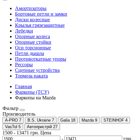
Амортизаторы
Бортовые петли и замки
Диски колесные
Крылья грязезащитные
Лебедки
Опорные колеса
Опорные стойки
Оси торсионные
Петли дышла
Противоткатные упоры
Рессоры
Сцепные устройства
Тормоза наката
Главная
Фаркопы (ТСУ)
Фаркопы на Mazda
Фильтр
Производитель
A-PRO
7
B.S. Ukraine
7
Galia
18
Mazda
9
STEINHOF
4
VasTol
5
Автопристрій
27
1500
-
13471
грн.
Цена
-
грн.