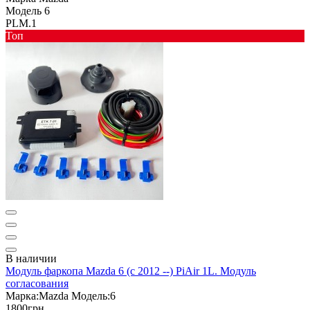
Модель
6
PLM.1
Toп
В наличии
Модуль фаркопа Mazda 6 (c 2012 --) PiAir 1L. Модуль
согласования
Марка:
Mazda
Модель:
6
1800грн.