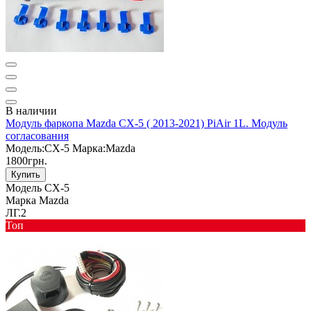
В наличии
Модуль фаркопа Mazda CX-5 ( 2013-2021) PiAir 1L. Модуль
согласования
Мoдель:
CX-5
Марка:
Mazda
1800грн.
Купить
Мoдель
CX-5
Марка
Mazda
ЛГ.2
Toп