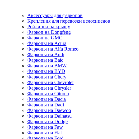
Аксессуары для фаркопов
Крепления для перевозки велосипедов
Рейлинги на крышу
Фаркоп на Dongfeng
Фаркоп на GMC
Фаркопы на Acura
Фаркопы на Alfa Romeo
Фаркопы на Audi
Фаркопы на Baic
Фаркопы на BMW
Фаркопы на BYD
Фаркопы на Chery
Фаркопы на Chevrolet
Фаркопы на Chrysler
Фаркопы на Citroen
Фаркопы на Dacia
Фаркопы на Dadi
Фаркопы на Daewoo
Фаркопы на Daihatsu
Фаркопы на Dodge
Фаркопы на Faw
Фаркопы на Fiat
Фаркопы на Ford