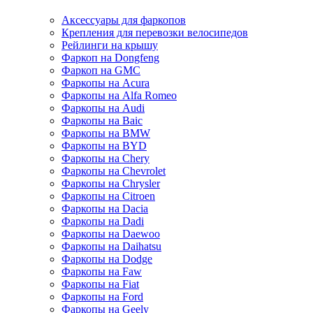
Аксессуары для фаркопов
Крепления для перевозки велосипедов
Рейлинги на крышу
Фаркоп на Dongfeng
Фаркоп на GMC
Фаркопы на Acura
Фаркопы на Alfa Romeo
Фаркопы на Audi
Фаркопы на Baic
Фаркопы на BMW
Фаркопы на BYD
Фаркопы на Chery
Фаркопы на Chevrolet
Фаркопы на Chrysler
Фаркопы на Citroen
Фаркопы на Dacia
Фаркопы на Dadi
Фаркопы на Daewoo
Фаркопы на Daihatsu
Фаркопы на Dodge
Фаркопы на Faw
Фаркопы на Fiat
Фаркопы на Ford
Фаркопы на Geely