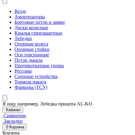
Везде
Амортизаторы
Бортовые петли и замки
Диски колесные
Крылья грязезащитные
Лебедки
Опорные колеса
Опорные стойки
Оси торсионные
Петли дышла
Противоткатные упоры
Рессоры
Сцепные устройства
Тормоза наката
Фаркопы (ТСУ)
Я ищу, например,
Лебедка прицепа AL-KO
Кабинет
Сравнение
Закладки
0
Корзина
Корзина