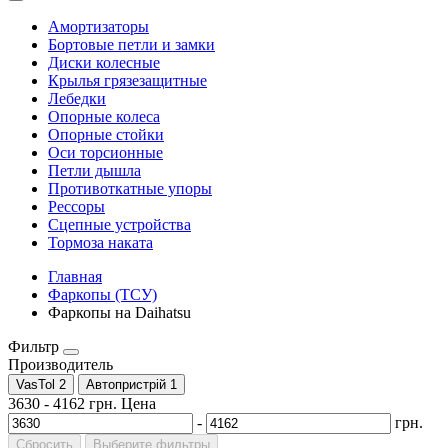
Амортизаторы
Бортовые петли и замки
Диски колесные
Крылья грязезащитные
Лебедки
Опорные колеса
Опорные стойки
Оси торсионные
Петли дышла
Противоткатные упоры
Рессоры
Сцепные устройства
Тормоза наката
Главная
Фаркопы (ТСУ)
Фаркопы на Daihatsu
Фильтр
Производитель
VasTol
2
Автопристрій
1
3630
-
4162
грн.
Цена
-
грн.
Сбросить
Выберите фильтры