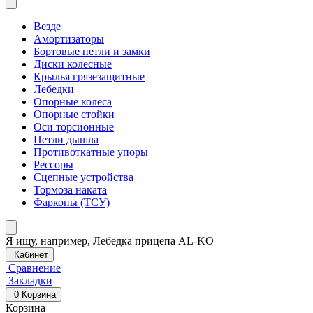
Везде
Амортизаторы
Бортовые петли и замки
Диски колесные
Крылья грязезащитные
Лебедки
Опорные колеса
Опорные стойки
Оси торсионные
Петли дышла
Противоткатные упоры
Рессоры
Сцепные устройства
Тормоза наката
Фаркопы (ТСУ)
Я ищу, например,
Лебедка прицепа AL-KO
Кабинет
Сравнение
Закладки
0
Корзина
Корзина