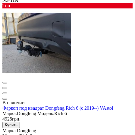
NS-11A
Toп
В наличии
Фаркоп под квадрат Dongfeng Rich 6 (с 2019--) VAstol
Марка:
Dongfeng
Модель:
Rich 6
4925грн.
Купить
Марка
Dongfeng