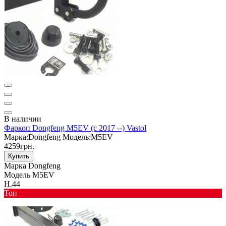
В наличии
Фаркоп Dongfeng M5EV (с 2017 --) Vastol
Марка:
Dongfeng
Модель:
M5EV
4259грн.
Купить
Марка
Dongfeng
Модель
M5EV
Н.44
Toп