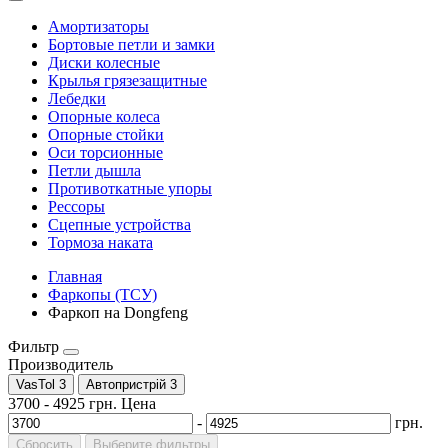
Амортизаторы
Бортовые петли и замки
Диски колесные
Крылья грязезащитные
Лебедки
Опорные колеса
Опорные стойки
Оси торсионные
Петли дышла
Противоткатные упоры
Рессоры
Сцепные устройства
Тормоза наката
Главная
Фаркопы (ТСУ)
Фаркоп на Dongfeng
Фильтр
Производитель
VasTol
3
Автопристрій
3
3700
-
4925
грн.
Цена
-
грн.
Сбросить
Выберите фильтры