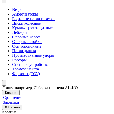
Везде
Амортизаторы
Бортовые петли и замки
Диски колесные
Крылья грязезащитные
Лебедки
Опорные колеса
Опорные стойки
Оси торсионные
Петли дышла
Противоткатные упоры
Рессоры
Сцепные устройства
Тормоза наката
Фаркопы (ТСУ)
Я ищу, например,
Лебедка прицепа AL-KO
Кабинет
Сравнение
Закладки
0
Корзина
Корзина