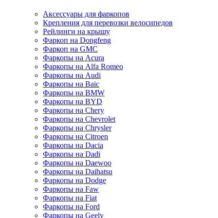
Аксессуары для фаркопов
Крепления для перевозки велосипедов
Рейлинги на крышу
Фаркоп на Dongfeng
Фаркоп на GMC
Фаркопы на Acura
Фаркопы на Alfa Romeo
Фаркопы на Audi
Фаркопы на Baic
Фаркопы на BMW
Фаркопы на BYD
Фаркопы на Chery
Фаркопы на Chevrolet
Фаркопы на Chrysler
Фаркопы на Citroen
Фаркопы на Dacia
Фаркопы на Dadi
Фаркопы на Daewoo
Фаркопы на Daihatsu
Фаркопы на Dodge
Фаркопы на Faw
Фаркопы на Fiat
Фаркопы на Ford
Фаркопы на Geely