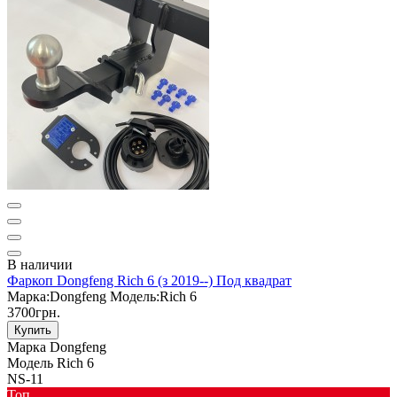
В наличии
Фаркоп Dongfeng Rich 6 (з 2019--) Под квадрат
Марка:
Dongfeng
Модель:
Rich 6
3700грн.
Купить
Марка
Dongfeng
Модель
Rich 6
NS-11
Toп