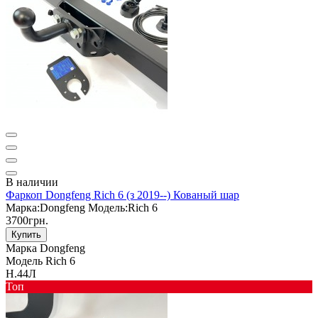
В наличии
Фаркоп Dongfeng Rich 6 (з 2019--) Кованый шар
Марка:
Dongfeng
Модель:
Rich 6
3700грн.
Купить
Марка
Dongfeng
Модель
Rich 6
Н.44Л
Toп