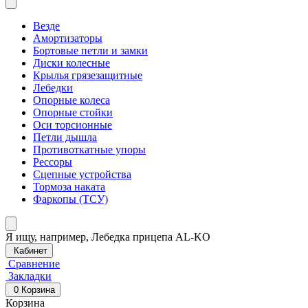
Везде
Амортизаторы
Бортовые петли и замки
Диски колесные
Крылья грязезащитные
Лебедки
Опорные колеса
Опорные стойки
Оси торсионные
Петли дышла
Противоткатные упоры
Рессоры
Сцепные устройства
Тормоза наката
Фаркопы (ТСУ)
Я ищу, например,
Лебедка прицепа AL-KO
Кабинет
Сравнение
Закладки
0
Корзина
Корзина