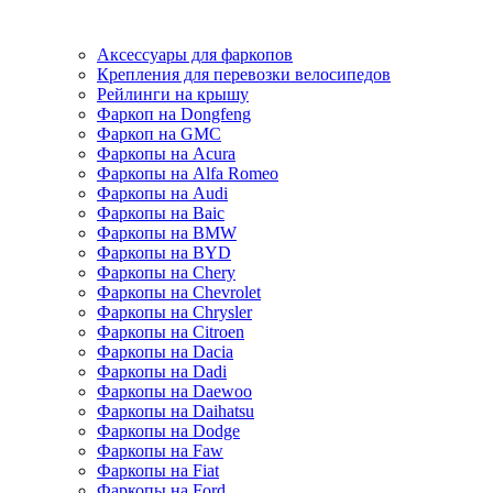
Аксессуары для фаркопов
Крепления для перевозки велосипедов
Рейлинги на крышу
Фаркоп на Dongfeng
Фаркоп на GMC
Фаркопы на Acura
Фаркопы на Alfa Romeo
Фаркопы на Audi
Фаркопы на Baic
Фаркопы на BMW
Фаркопы на BYD
Фаркопы на Chery
Фаркопы на Chevrolet
Фаркопы на Chrysler
Фаркопы на Citroen
Фаркопы на Dacia
Фаркопы на Dadi
Фаркопы на Daewoo
Фаркопы на Daihatsu
Фаркопы на Dodge
Фаркопы на Faw
Фаркопы на Fiat
Фаркопы на Ford