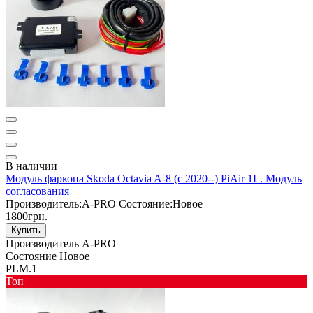
В наличии
Модуль фаркопа Skoda Octavia A-8 (с 2020--) PiAir 1L. Модуль
согласования
Производитель:
A-PRO
Состояние:
Новое
1800грн.
Купить
Производитель
A-PRO
Состояние
Новое
PLM.1
Toп