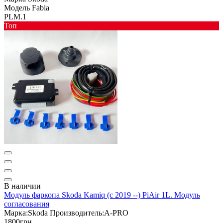
Модель
Fabia
PLM.1
Toп
В наличии
Модуль фаркопа Skoda Kamiq (с 2019 --) PiAir 1L. Модуль
согласования
Марка:
Skoda
Производитель:
A-PRO
1800грн.