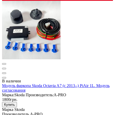
В наличии
Модуль фаркопа Skoda Octavia A7 (c 2013--) PiAir 1L. Модуль
согласования
Марка:
Skoda
Производитель:
A-PRO
1800грн.
Купить
Марка
Skoda
Производитель
A-PRO