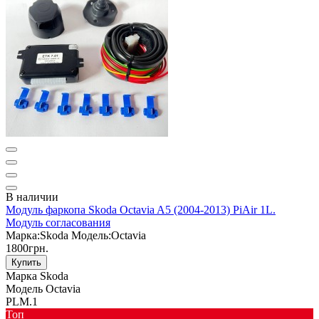
В наличии
Модуль фаркопа Skoda Octavia A5 (2004-2013) PiAir 1L.
Модуль согласования
Марка:
Skoda
Модель:
Octavia
1800грн.
Купить
Марка
Skoda
Модель
Octavia
PLM.1
Toп