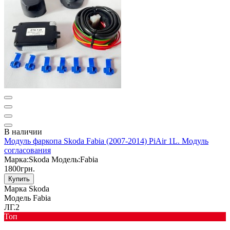
В наличии
Модуль фаркопа Skoda Fabia (2007-2014) PiAir 1L. Модуль
согласования
Марка:
Skoda
Модель:
Fabia
1800грн.
Купить
Марка
Skoda
Модель
Fabia
ЛГ.2
Toп