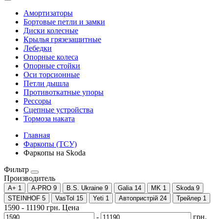
Амортизаторы
Бортовые петли и замки
Диски колесные
Крылья грязезащитные
Лебедки
Опорные колеса
Опорные стойки
Оси торсионные
Петли дышла
Противоткатные упоры
Рессоры
Сцепные устройства
Тормоза наката
Главная
Фаркопы (ТСУ)
Фаркопы на Skoda
Фильтр
Производитель
A+
1
A-PRO
9
B.S. Ukraine
9
Galia
14
MK
1
Skoda
9
STEINHOF
5
VasTol
15
Yeti
1
Автопристрій
24
Трейлер
1
1590
-
11190
грн.
Цена
-
грн.