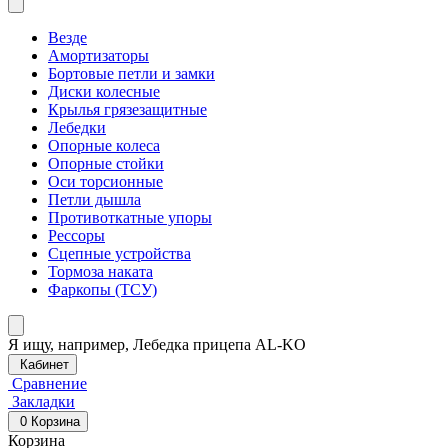
Везде
Амортизаторы
Бортовые петли и замки
Диски колесные
Крылья грязезащитные
Лебедки
Опорные колеса
Опорные стойки
Оси торсионные
Петли дышла
Противоткатные упоры
Рессоры
Сцепные устройства
Тормоза наката
Фаркопы (ТСУ)
Я ищу, например,
Лебедка прицепа AL-KO
Кабинет
Сравнение
Закладки
0
Корзина
Корзина