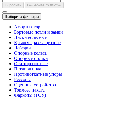
Сбросить
Выберите фильтры
Выберите фильтры
Амортизаторы
Бортовые петли и замки
Диски колесные
Крылья грязезащитные
Лебедки
Опорные колеса
Опорные стойки
Оси торсионные
Петли дышла
Противоткатные упоры
Рессоры
Сцепные устройства
Тормоза наката
Фаркопы (ТСУ)