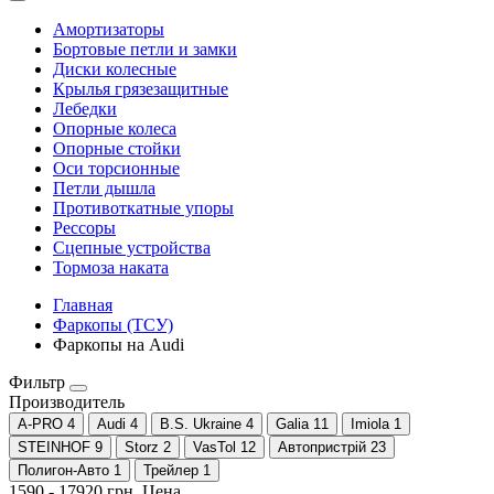
Амортизаторы
Бортовые петли и замки
Диски колесные
Крылья грязезащитные
Лебедки
Опорные колеса
Опорные стойки
Оси торсионные
Петли дышла
Противоткатные упоры
Рессоры
Сцепные устройства
Тормоза наката
Главная
Фаркопы (ТСУ)
Фаркопы на Audi
Фильтр
Производитель
A-PRO
4
Audi
4
B.S. Ukraine
4
Galia
11
Imiola
1
STEINHOF
9
Storz
2
VasTol
12
Автопристрій
23
Полигон-Авто
1
Трейлер
1
1590
-
17920
грн.
Цена