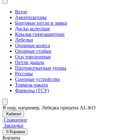
Везде
Амортизаторы
Бортовые петли и замки
Диски колесные
Крылья грязезащитные
Лебедки
Опорные колеса
Опорные стойки
Оси торсионные
Петли дышла
Противоткатные упоры
Рессоры
Сцепные устройства
Тормоза наката
Фаркопы (ТСУ)
Я ищу, например,
Лебедка прицепа AL-KO
Кабинет
Сравнение
Закладки
0
Корзина
Корзина