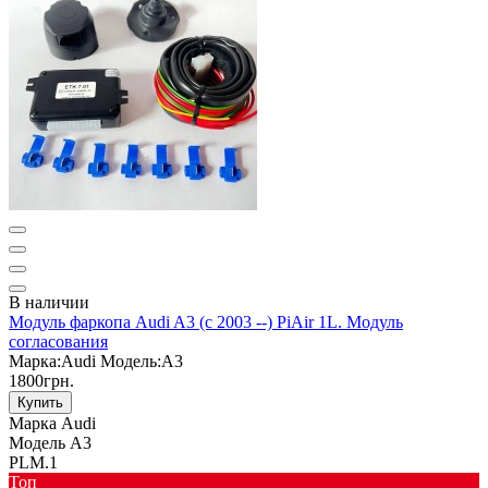
В наличии
Модуль фаркопа Audi A3 (c 2003 --) PiAir 1L. Модуль
согласования
Марка:
Audi
Модель:
A3
1800грн.
Купить
Марка
Audi
Модель
A3
PLM.1
Toп