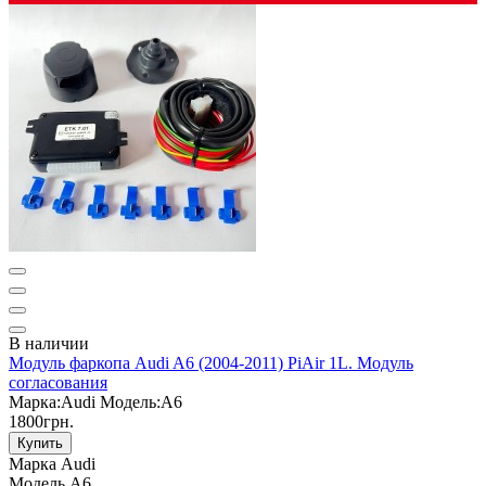
В наличии
Модуль фаркопа Audi A6 (2004-2011) PiAir 1L. Модуль
согласования
Марка:
Audi
Модель:
A6
1800грн.
Купить
Марка
Audi
Модель
A6