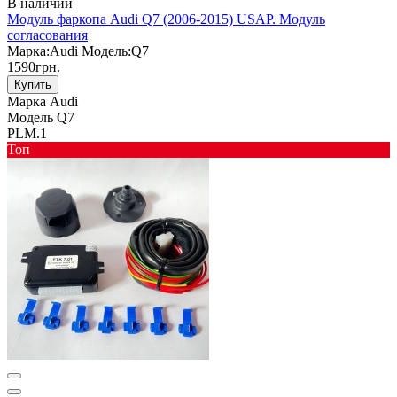
В наличии
Модуль фаркопа Audi Q7 (2006-2015) USAP. Модуль
согласования
Марка:
Audi
Модель:
Q7
1590грн.
Купить
Марка
Audi
Модель
Q7
PLM.1
Toп