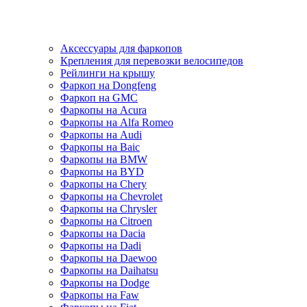
Аксессуары для фаркопов
Крепления для перевозки велосипедов
Рейлинги на крышу
Фаркоп на Dongfeng
Фаркоп на GMC
Фаркопы на Acura
Фаркопы на Alfa Romeo
Фаркопы на Audi
Фаркопы на Baic
Фаркопы на BMW
Фаркопы на BYD
Фаркопы на Chery
Фаркопы на Chevrolet
Фаркопы на Chrysler
Фаркопы на Citroen
Фаркопы на Dacia
Фаркопы на Dadi
Фаркопы на Daewoo
Фаркопы на Daihatsu
Фаркопы на Dodge
Фаркопы на Faw