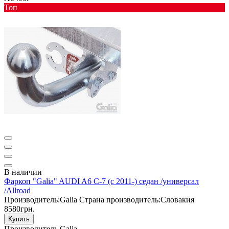
Toп
В наличии
Фаркоп "Galia" AUDI A6 C-7 (c 2011-) седан /универсал
/Allroad
Производитель:
Galia
Страна производитель:
Словакия
8580грн.
Купить
Производитель
Galia