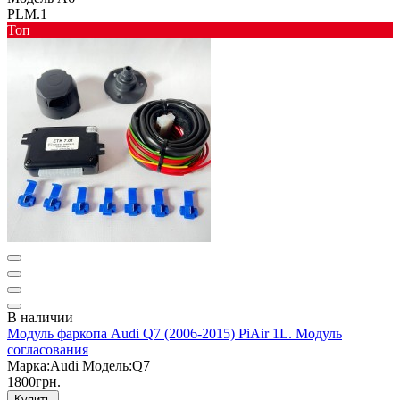
PLM.1
Toп
В наличии
Модуль фаркопа Audi Q7 (2006-2015) PiAir 1L. Модуль
согласования
Марка:
Audi
Модель:
Q7
1800грн.
Купить