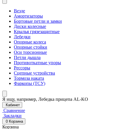
Везде
Амортизаторы
Бортовые петли и замки
Диски колесные
Крылья грязезащитные
Лебедки
Опорные колеса
Опорные стойки
Оси торсионные
Петли дышла
Противоткатные упоры
Рессоры
Сцепные устройства
Тормоза наката
Фаркопы (ТСУ)
Я ищу, например,
Лебедка прицепа AL-KO
Кабинет
Сравнение
Закладки
0
Корзина
Корзина