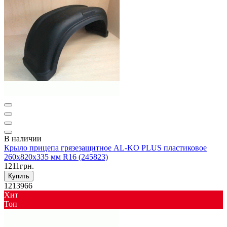
В наличии
Крыло прицепа грязезащитное AL-KO PLUS пластиковое
260x820x335 мм R16 (245823)
1211грн.
Купить
1213966
Хит
Toп