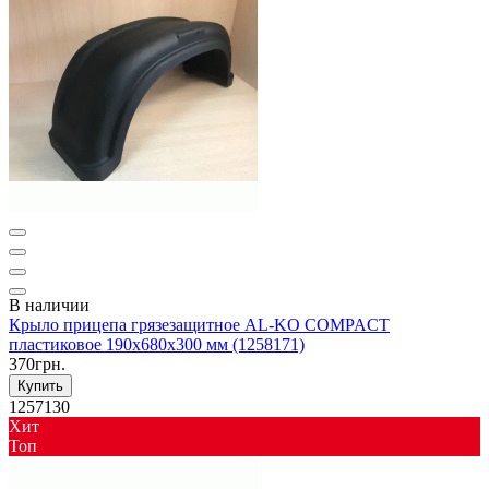
В наличии
Крыло прицепа грязезащитное AL-KO COMPACT
пластиковое 190x680x300 мм (1258171)
370грн.
Купить
1257130
Хит
Toп