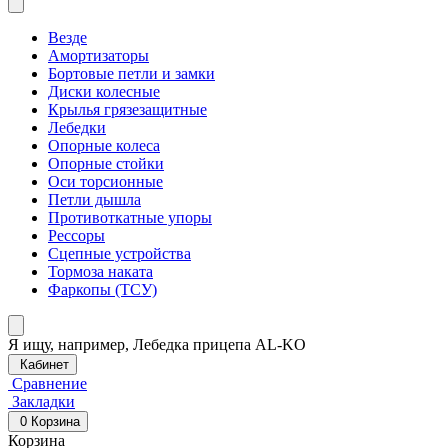
Везде
Амортизаторы
Бортовые петли и замки
Диски колесные
Крылья грязезащитные
Лебедки
Опорные колеса
Опорные стойки
Оси торсионные
Петли дышла
Противоткатные упоры
Рессоры
Сцепные устройства
Тормоза наката
Фаркопы (ТСУ)
Я ищу, например,
Лебедка прицепа AL-KO
Кабинет
Сравнение
Закладки
0
Корзина
Корзина