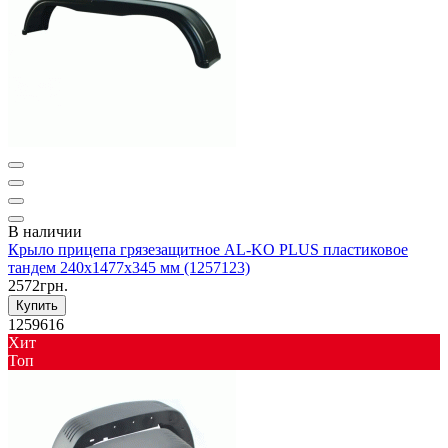
В наличии
Крыло прицепа грязезащитное AL-KO PLUS пластиковое
тандем 240x1477x345 мм (1257123)
2572грн.
Купить
1259616
Хит
Toп