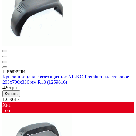
В наличии
Крыло прицепа грязезащитное AL-KO Premium пластиковое
203x706x336 мм R13 (1259616)
420грн.
Купить
1259617
Хит
Toп