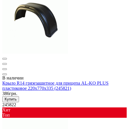
В наличии
Крыло R14 грязезащитное для прицепа AL-KO PLUS
пластиковое 220x770x335 (245821)
386грн.
Купить
245822
Хит
Toп