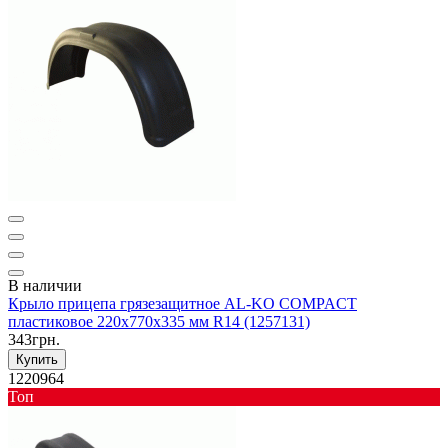
В наличии
Крыло прицепа грязезащитное AL-KO COMPACT
пластиковое 220x770x335 мм R14 (1257131)
343грн.
Купить
1220964
Toп