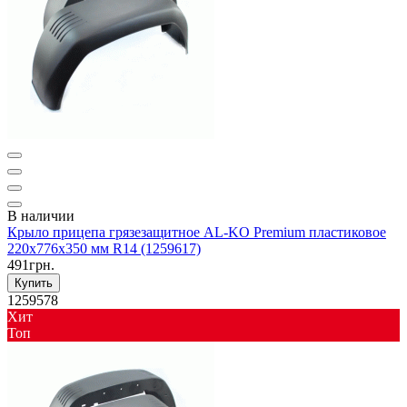
В наличии
Крыло прицепа грязезащитное AL-KO Premium пластиковое
220x776x350 мм R14 (1259617)
491грн.
Купить
1259578
Хит
Toп