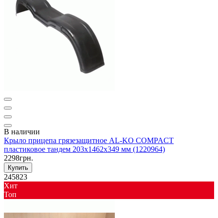
В наличии
Крыло прицепа грязезащитное AL-KO COMPACT
пластиковое тандем 203х1462х349 мм (1220964)
2298грн.
Купить
245823
Хит
Toп