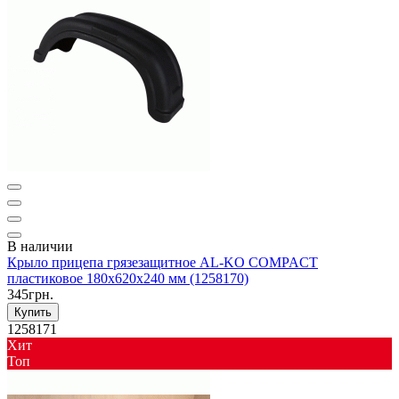
В наличии
Крыло прицепа грязезащитное AL-KO COMPACT
пластиковое 180х620х240 мм (1258170)
345грн.
Купить
1258171
Хит
Toп