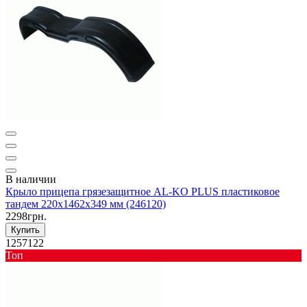
В наличии
Крыло прицепа грязезащитное AL-KO PLUS пластиковое
тандем 220x1462x349 мм (246120)
2298грн.
Купить
1257122
Toп