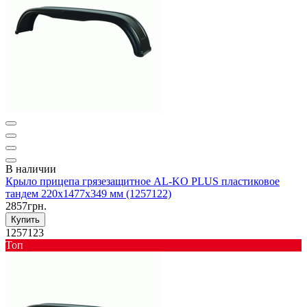
В наличии
Крыло прицепа грязезащитное AL-KO PLUS пластиковое
тандем 220x1477x349 мм (1257122)
2857грн.
Купить
1257123
Toп