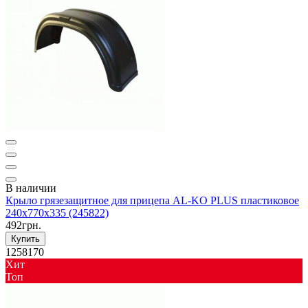
В наличии
Крыло грязезащитное для прицепа AL-KO PLUS пластиковое
240x770x335 (245822)
492грн.
Купить
1258170
Хит
Toп