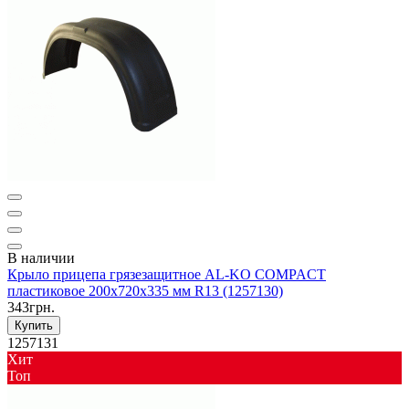
В наличии
Крыло прицепа грязезащитное AL-KO COMPACT
пластиковое 200x720x335 мм R13 (1257130)
343грн.
Купить
1257131
Хит
Toп