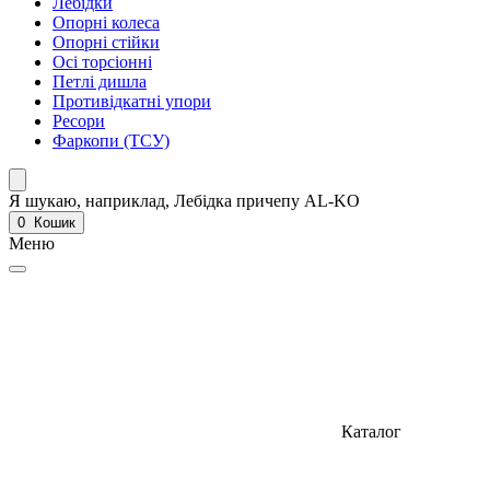
Лебідки
Опорні колеса
Опорні стійки
Осі торсіонні
Петлі дишла
Противідкатні упори
Ресори
Фаркопи (ТСУ)
Я шукаю, наприклад,
Лебідка причепу AL-KO
0
Кошик
Меню
Каталог