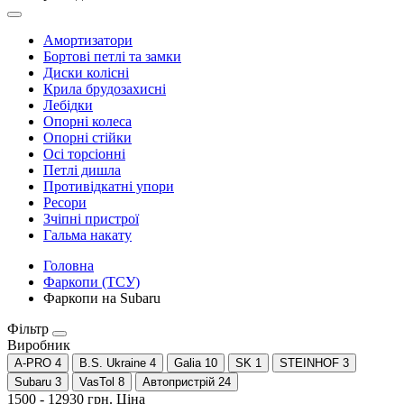
Амортизатори
Бортові петлі та замки
Диски колісні
Крила брудозахисні
Лебідки
Опорні колеса
Опорні стійки
Осі торсіонні
Петлі дишла
Противідкатні упори
Ресори
Зчіпні пристрої
Гальма накату
Головна
Фаркопи (ТСУ)
Фаркопи на Subaru
Фільтр
Виробник
A-PRO
4
B.S. Ukraine
4
Galia
10
SK
1
STEINHOF
3
Subaru
3
VasTol
8
Автопристрій
24
1500
-
12930
грн.
Ціна