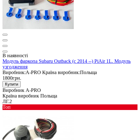
В наявності
Модуль фаркопа Subaru Outback (c 2014 --) PiAir 1L. Модуль
узгодження
Виробник:
A-PRO
Країна виробник:
Польща
1800грн.
Купити
Виробник
A-PRO
Країна виробник
Польща
ЛГ.2
Toп