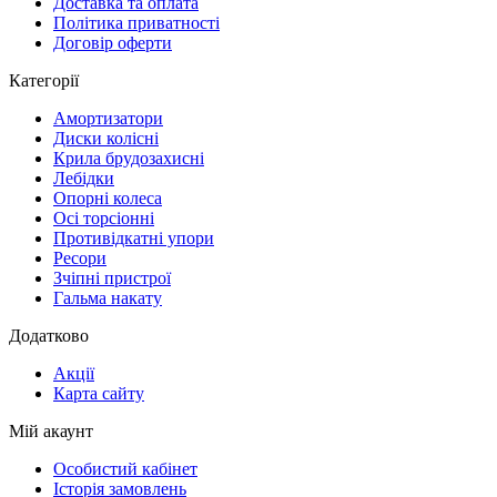
Доставка та оплата
Політика приватності
Договір оферти
Категорії
Амортизатори
Диски колісні
Крила брудозахисні
Лебідки
Опорні колеса
Осі торсіонні
Противідкатні упори
Ресори
Зчіпні пристрої
Гальма накату
Додатково
Акції
Карта сайту
Мій акаунт
Особистий кабінет
Історія замовлень