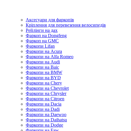
Аксесуари для фаркопів
Кріплення для перевезення велосипедів
Рейлінги на дах
Фаркоп на Dongfeng
Фаркоп на GMC
Фаркопи Lifan
Фаркопи на Acura
Фаркопи на Alfa Romeo
Фаркопи на Audi
Фаркопи на Baic
Фаркопи на BMW
Фаркопи на BYD
Фаркопи на Chery
Фаркопи на Chevrolet
Фаркопи на Chrysler
Фаркопи на Citroen
Фаркопи на Dacia
Фаркопи на Dadi
Фаркопи на Daewoo
Фаркопи на Daihatsu
Фаркопи на Dodge
Фаркопи на Faw