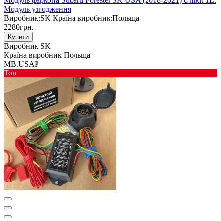
Модуль фаркопа Subaru Forester SK USA (2018-2021) Unikit 1L.
Модуль узгодження
Виробник:
SK
Країна виробник:
Польща
2280грн.
Купити
Виробник
SK
Країна виробник
Польща
MB.USAP
Toп