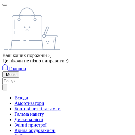
Ваш кошик порожній :(
Це ніколи не пізно виправити :)
Головна
Меню
Всюди
Амортизатори
Бортові петлі та замки
Гальма накату
Диски колісні
Зчіпні пристрої
Крила брудозахисні