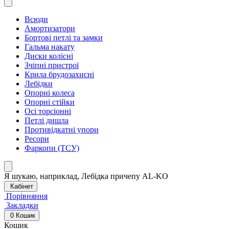
Всюди
Амортизатори
Бортові петлі та замки
Гальма накату
Диски колісні
Зчіпні пристрої
Крила брудозахисні
Лебідки
Опорні колеса
Опорні стійки
Осі торсіонні
Петлі дишла
Противідкатні упори
Ресори
Фаркопи (ТСУ)
Я шукаю, наприклад,
Лебідка причепу AL-KO
Кабінет
Порівняння
Закладки
0
Кошик
Кошик