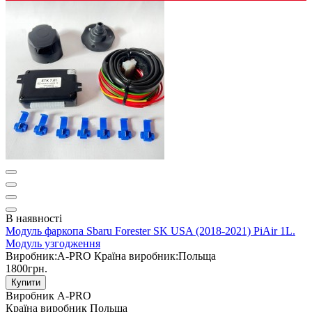
В наявності
Модуль фаркопа Sbaru Forester SK USA (2018-2021) PiAir 1L.
Модуль узгодження
Виробник:
A-PRO
Країна виробник:
Польща
1800грн.
Купити
Виробник
A-PRO
Країна виробник
Польща