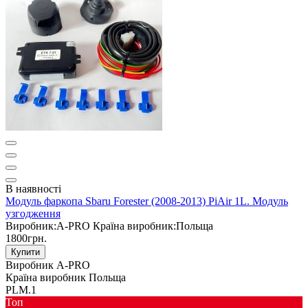
В наявності
Модуль фаркопа Sbaru Forester (2008-2013) PiAir 1L. Модуль
узгодження
Виробник:
A-PRO
Країна виробник:
Польща
1800грн.
Купити
Виробник
A-PRO
Країна виробник
Польща
PLM.1
Toп