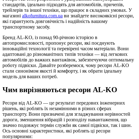
стандартів, ідеально підходять для автомобілів, причепів,
трейлерів та іншої техніки, що працює в складних умовах. У
магазині
alkofurnitura.com.ua
ви знайдете високоякісні ресори,
які гарантують довговічність і надійність вашому
транспортному засобу.
Бренд AL-KO, із понад 90-річною історією в
автопромисловості, пропонує ресори, які поєднують
інноваційні технології та перевірені часом матеріали. Вони
адаптовані до різноманітних типів техніки — від легкових
автомобілів до важких вантажівок, забезпечуючи оптимальну
роботу підвіски. Давайте розберемося, чому ресори AL-KO
стали синонімом якості й комфорту, і як обрати ідеальну
модель для ваших потреб.
Чим вирізняються ресори AL-KO
Ресори від AL-KO — це результат передових інженерних
рішень, які роблять їх незамінними в різних сферах
транспорту. Вони призначені для згладжування нерівностей
дороги, зменшення вібрацій і розподілу навантаження, що
значно подовжує термін служби як самої підвіски, так і шин.
Ось основні характеристики, які роблять ці ресори
популярними: