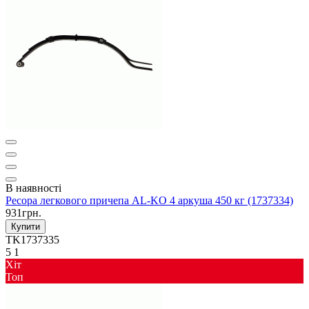
В наявності
Ресора легкового причепа AL-KO 4 аркуша 450 кг (1737334)
931грн.
Купити
TK1737335
5
1
Хіт
Toп