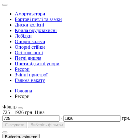
Амортизатори
Бортові петлі та замки
Диски колісні
Крила брудозахисні
Лебідки
Опорні колеса
Опорні стійки
Осі торсіонні
Петлі дишла
Противідкатні упори
Ресори
Зчіпні пристрої
Гальма накату
Головна
Ресори
Фільтр
725
-
1926
грн.
Ціна
-
грн.
Скасувати
Виберіть фільтри
Виберіть фільтри