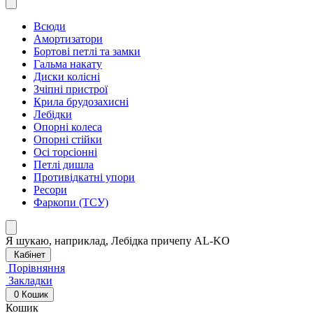
Всюди
Амортизатори
Бортові петлі та замки
Гальма накату
Диски колісні
Зчіпні пристрої
Крила брудозахисні
Лебідки
Опорні колеса
Опорні стійки
Осі торсіонні
Петлі дишла
Противідкатні упори
Ресори
Фаркопи (ТСУ)
Я шукаю, наприклад,
Лебідка причепу AL-KO
Кабінет
Порівняння
Закладки
0
Кошик
Кошик