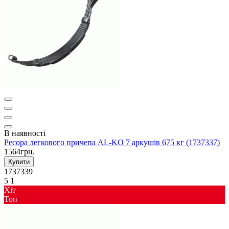
В наявності
Ресора легкового причепа AL-KO 7 аркушів 675 кг (1737337)
1564грн.
Купити
1737339
5
1
Хіт
Toп