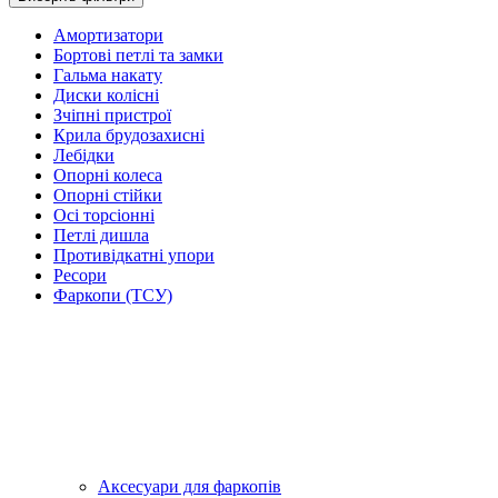
Амортизатори
Бортові петлі та замки
Гальма накату
Диски колісні
Зчіпні пристрої
Крила брудозахисні
Лебідки
Опорні колеса
Опорні стійки
Осі торсіонні
Петлі дишла
Противідкатні упори
Ресори
Фаркопи (ТСУ)
Аксесуари для фаркопів