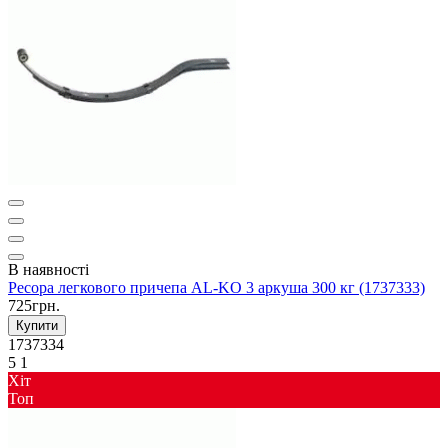
В наявності
Ресора легкового причепа AL-KO 3 аркуша 300 кг (1737333)
725грн.
Купити
1737334
5
1
Хіт
Toп