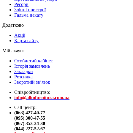
Ресори
Зчіпні пристрої
Гальма накату
Додатково
Акції
Карта сайту
Мій акаунт
Особистий кабінет
Історія замовлень
Закладки
Розсилка
Зворотній зв’язок
Співробітництво:
info@alkofurnitura.com.ua
Call-центр:
(063) 427-40-77
(095) 300-47-55
(067) 353-34-30
(044) 227-52-67