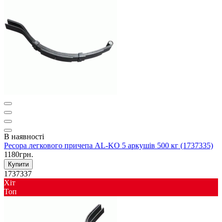
В наявності
Ресора легкового причепа AL-KO 5 аркушів 500 кг (1737335)
1180грн.
Купити
1737337
Хіт
Toп