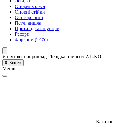
Лебідки
Опорні колеса
Опорні стійки
Осі торсіонні
Петлі дишла
Противідкатні упори
Ресори
Фаркопи (ТСУ)
Я шукаю, наприклад,
Лебідка причепу AL-KO
0
Кошик
Меню
Каталог