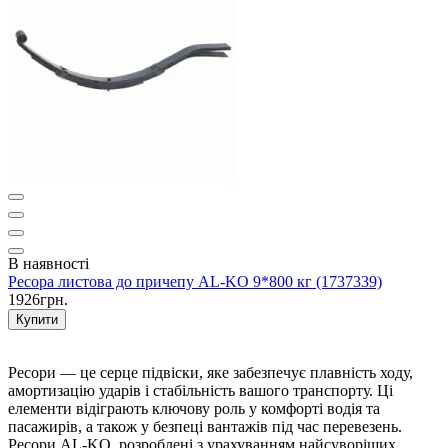
В наявності
Ресора листова до причепу AL-KO 9*800 кг (1737339)
1926грн.
Купити
Ресори — це серце підвіски, яке забезпечує плавність ходу,
амортизацію ударів і стабільність вашого транспорту. Ці
елементи відіграють ключову роль у комфорті водія та
пасажирів, а також у безпеці вантажів під час перевезень.
Ресори AL-KO, розроблені з урахуванням найсуворіших