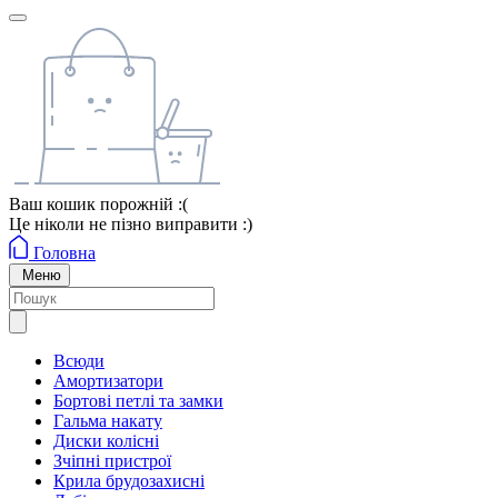
Ваш кошик порожній :(
Це ніколи не пізно виправити :)
Головна
Меню
Всюди
Амортизатори
Бортові петлі та замки
Гальма накату
Диски колісні
Зчіпні пристрої
Крила брудозахисні