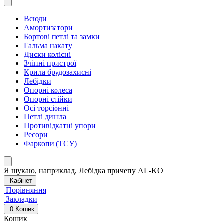
Всюди
Амортизатори
Бортові петлі та замки
Гальма накату
Диски колісні
Зчіпні пристрої
Крила брудозахисні
Лебідки
Опорні колеса
Опорні стійки
Осі торсіонні
Петлі дишла
Противідкатні упори
Ресори
Фаркопи (ТСУ)
Я шукаю, наприклад,
Лебідка причепу AL-KO
Кабінет
Порівняння
Закладки
0
Кошик
Кошик