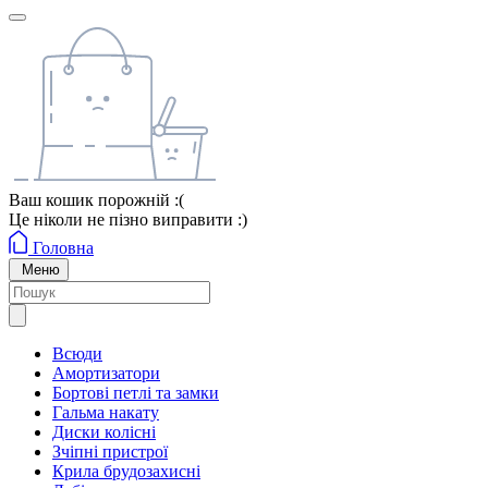
Ваш кошик порожній :(
Це ніколи не пізно виправити :)
Головна
Меню
Всюди
Амортизатори
Бортові петлі та замки
Гальма накату
Диски колісні
Зчіпні пристрої
Крила брудозахисні