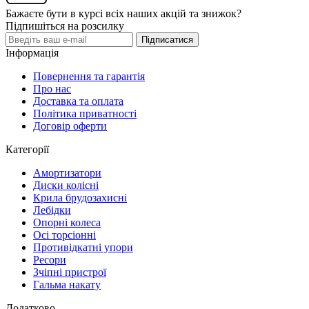
Бажаєте бути в курсі всіх наших акцій та знижок?
Підпишіться на розсилку
Підписатися
Інформація
Повернення та гарантія
Про нас
Доставка та оплата
Політика приватності
Договір оферти
Категорії
Амортизатори
Диски колісні
Крила брудозахисні
Лебідки
Опорні колеса
Осі торсіонні
Противідкатні упори
Ресори
Зчіпні пристрої
Гальма накату
Додатково