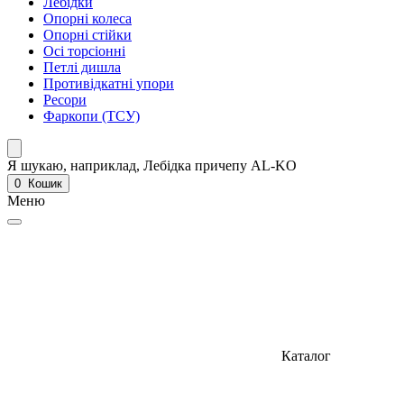
Лебідки
Опорні колеса
Опорні стійки
Осі торсіонні
Петлі дишла
Противідкатні упори
Ресори
Фаркопи (ТСУ)
Я шукаю, наприклад,
Лебідка причепу AL-KO
0
Кошик
Меню
Каталог