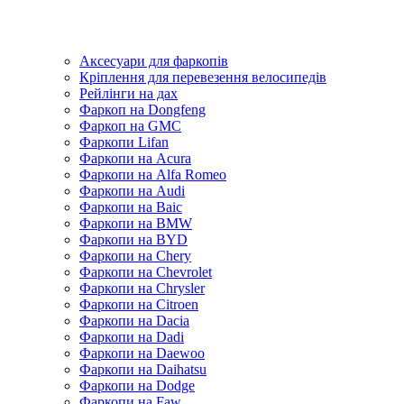
Аксесуари для фаркопів
Кріплення для перевезення велосипедів
Рейлінги на дах
Фаркоп на Dongfeng
Фаркоп на GMC
Фаркопи Lifan
Фаркопи на Acura
Фаркопи на Alfa Romeo
Фаркопи на Audi
Фаркопи на Baic
Фаркопи на BMW
Фаркопи на BYD
Фаркопи на Chery
Фаркопи на Chevrolet
Фаркопи на Chrysler
Фаркопи на Citroen
Фаркопи на Dacia
Фаркопи на Dadi
Фаркопи на Daewoo
Фаркопи на Daihatsu
Фаркопи на Dodge
Фаркопи на Faw