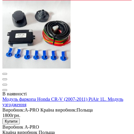
В наявності
Модуль фаркопа Honda CR-V (2007-2011) PiAir 1L. Модуль
узгодження
Виробник:
A-PRO
Країна виробник:
Польща
1800грн.
Купити
Виробник
A-PRO
Країна виробник
Польща