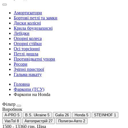
Амортизатори
Бортові петлі та замки
Диски колісні
Крила брудозахисні
Лебідки
Опорні колеса
Опорні стійки
Осі торсіонні
Петлі дишла
Противідкатні упори
Ресори
Зчіпні пристрої
Гальма накату
Головна
Фаркопи (ТСУ)
Фаркопи на Honda
Фільтр
Виробник
A-PRO
5
B.S. Ukraine
5
Galia
26
Honda
5
STEINHOF
1
VasTol
8
Автопристрій
27
Полигон-Авто
2
1500
-
13360
грн.
Ціна