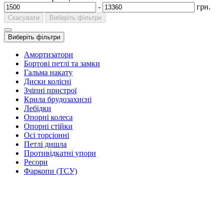
-
грн.
Скасувати
Виберіть фільтри
Виберіть фільтри
Амортизатори
Бортові петлі та замки
Гальма накату
Диски колісні
Зчіпні пристрої
Крила брудозахисні
Лебідки
Опорні колеса
Опорні стійки
Осі торсіонні
Петлі дишла
Противідкатні упори
Ресори
Фаркопи (ТСУ)