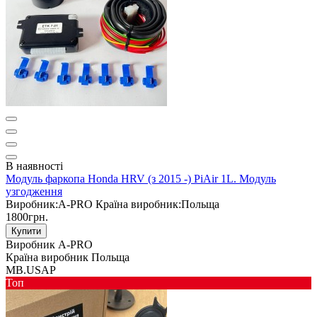
В наявності
Модуль фаркопа Honda HRV (з 2015 -) PiAir 1L. Модуль
узгодження
Виробник:
A-PRO
Країна виробник:
Польща
1800грн.
Купити
Виробник
A-PRO
Країна виробник
Польща
MB.USAP
Toп