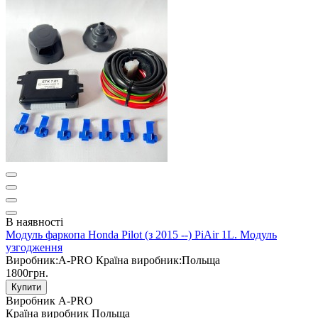
В наявності
Модуль фаркопа Honda Pilot (з 2015 --) PiAir 1L. Модуль
узгодження
Виробник:
A-PRO
Країна виробник:
Польща
1800грн.
Купити
Виробник
A-PRO
Країна виробник
Польща