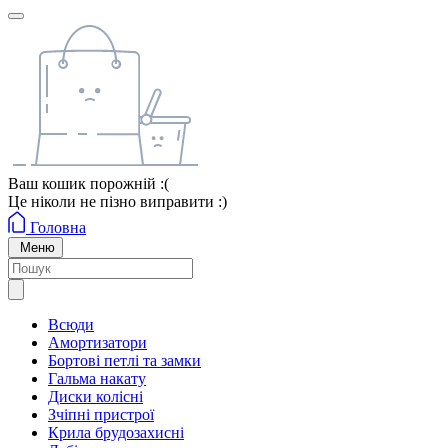
Ваш кошик порожній :(
Це ніколи не пізно виправити :)
Головна
Меню
Всюди
Амортизатори
Бортові петлі та замки
Гальма накату
Диски колісні
Зчіпні пристрої
Крила брудозахисні