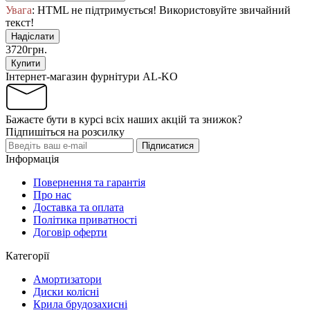
Увага
: HTML не підтримується! Використовуйте звичайний
текст!
Надіслати
3720грн.
Купити
Інтернет-магазин фурнітури AL-KO
Бажаєте бути в курсі всіх наших акцій та знижок?
Підпишіться на розсилку
Підписатися
Інформація
Повернення та гарантія
Про нас
Доставка та оплата
Політика приватності
Договір оферти
Категорії
Амортизатори
Диски колісні
Крила брудозахисні