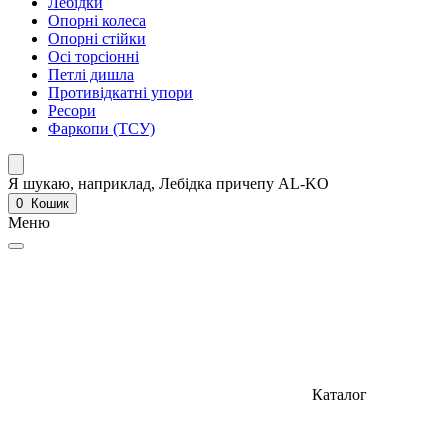
Лебідки
Опорні колеса
Опорні стійки
Осі торсіонні
Петлі дишла
Противідкатні упори
Ресори
Фаркопи (ТСУ)
Я шукаю, наприклад,
Лебідка причепу AL-KO
0
Кошик
Меню
Каталог