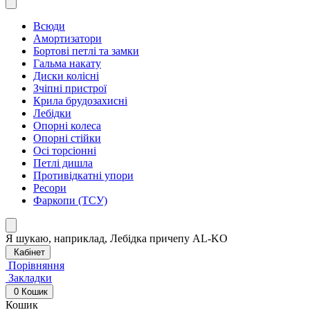
Всюди
Амортизатори
Бортові петлі та замки
Гальма накату
Диски колісні
Зчіпні пристрої
Крила брудозахисні
Лебідки
Опорні колеса
Опорні стійки
Осі торсіонні
Петлі дишла
Противідкатні упори
Ресори
Фаркопи (ТСУ)
Я шукаю, наприклад,
Лебідка причепу AL-KO
Кабінет
Порівняння
Закладки
0
Кошик
Кошик