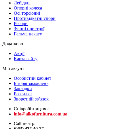
Лебідки
Опорні колеса
Осі торсіонні
Противідкатні упори
Ресори
Зчіпні пристрої
Гальма накату
Додатково
Акції
Карта сайту
Мій акаунт
Особистий кабінет
Історія замовлень
Закладки
Розсилка
Зворотній зв’язок
Співробітництво:
info@alkofurnitura.com.ua
Call-центр:
(063) 427-40-77