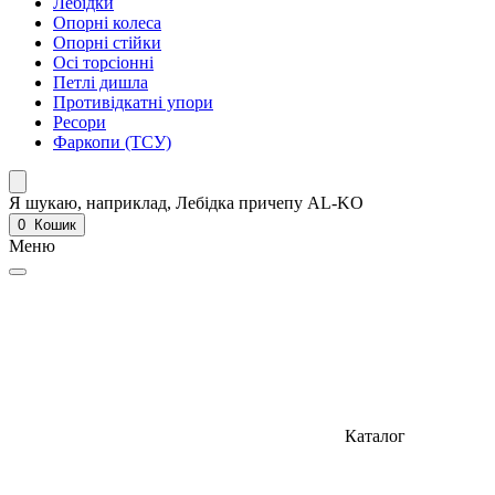
Лебідки
Опорні колеса
Опорні стійки
Осі торсіонні
Петлі дишла
Противідкатні упори
Ресори
Фаркопи (ТСУ)
Я шукаю, наприклад,
Лебідка причепу AL-KO
0
Кошик
Меню
Каталог