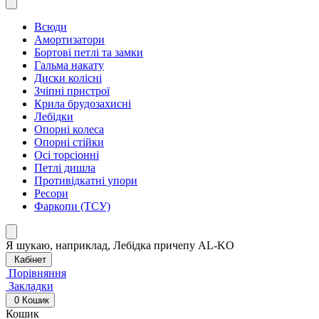
Всюди
Амортизатори
Бортові петлі та замки
Гальма накату
Диски колісні
Зчіпні пристрої
Крила брудозахисні
Лебідки
Опорні колеса
Опорні стійки
Осі торсіонні
Петлі дишла
Противідкатні упори
Ресори
Фаркопи (ТСУ)
Я шукаю, наприклад,
Лебідка причепу AL-KO
Кабінет
Порівняння
Закладки
0
Кошик
Кошик