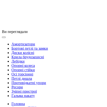
Ви переглядали
Амортизатори
Бортові петлі та замки
Диски колісні
Крила брудозахисні
Лебідки
Опорні колеса
Опорні стійки
Осі торсіонні
Петлі дишла
Противідкатні упори
Ресори
Зчіпні пристрої
Гальма накату
Головна