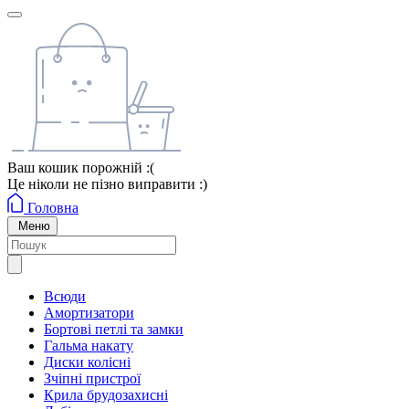
Ваш кошик порожній :(
Це ніколи не пізно виправити :)
Головна
Меню
Всюди
Амортизатори
Бортові петлі та замки
Гальма накату
Диски колісні
Зчіпні пристрої
Крила брудозахисні