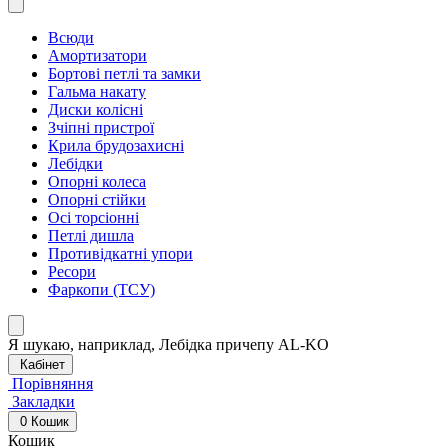
Всюди
Амортизатори
Бортові петлі та замки
Гальма накату
Диски колісні
Зчіпні пристрої
Крила брудозахисні
Лебідки
Опорні колеса
Опорні стійки
Осі торсіонні
Петлі дишла
Противідкатні упори
Ресори
Фаркопи (ТСУ)
Я шукаю, наприклад,
Лебідка причепу AL-KO
Кабінет
Порівняння
Закладки
0
Кошик
Кошик