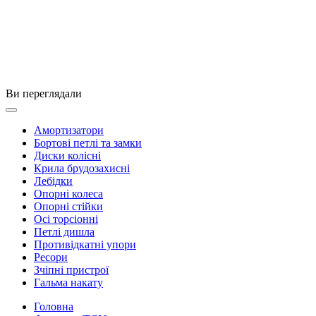
Ви переглядали
Амортизатори
Бортові петлі та замки
Диски колісні
Крила брудозахисні
Лебідки
Опорні колеса
Опорні стійки
Осі торсіонні
Петлі дишла
Противідкатні упори
Ресори
Зчіпні пристрої
Гальма накату
Головна