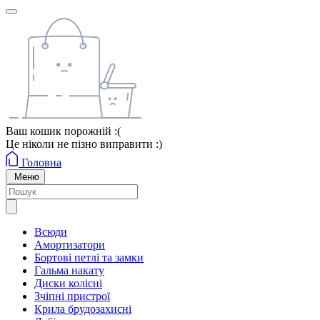
Ваш кошик порожній :(
Це ніколи не пізно виправити :)
Головна
Меню
Всюди
Амортизатори
Бортові петлі та замки
Гальма накату
Диски колісні
Зчіпні пристрої
Крила брудозахисні