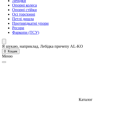
Лебідки
Опорні колеса
Опорні стійки
Осі торсіонні
Петлі дишла
Противідкатні упори
Ресори
Фаркопи (ТСУ)
Я шукаю, наприклад,
Лебідка причепу AL-KO
0
Кошик
Меню
Каталог