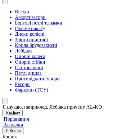
Всюди
Амортизатори
Бортові петлі та замки
Гальма накату
Диски колісні
Зчіпні пристрої
Крила брудозахисні
Лебідки
Опорні колеса
Опорні стійки
Осі торсіонні
Петлі дишла
Противідкатні упори
Ресори
Фаркопи (ТСУ)
Я шукаю, наприклад,
Лебідка причепу AL-KO
Кабінет
Порівняння
Закладки
0
Кошик
Кошик