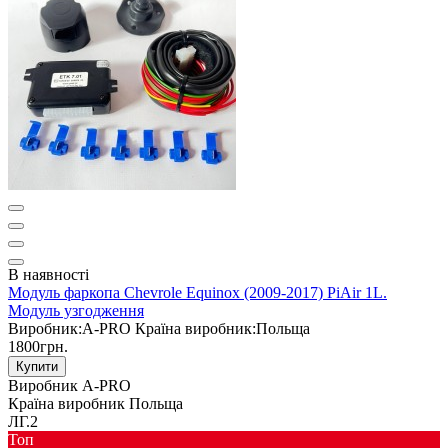
В наявності
Модуль фаркопа Chevrole Equinox (2009-2017) PiAir 1L.
Модуль узгодження
Виробник:
A-PRO
Країна виробник:
Польща
1800грн.
Купити
Виробник
A-PRO
Країна виробник
Польща
ЛГ.2
Toп