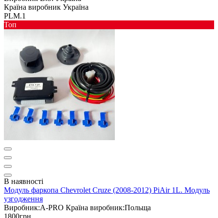
Країна виробник
Україна
PLM.1
Toп
В наявності
Модуль фаркопа Chevrolet Cruze (2008-2012) PiAir 1L. Модуль
узгодження
Виробник:
A-PRO
Країна виробник:
Польща
1800грн.