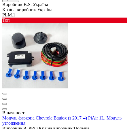
Виробник
B.S. Україна
Країна виробник
Україна
PLM.1
Toп
В наявності
Модуль фаркопа Chevrole Equiox (з 2017 --) PiAir 1L. Модуль
узгодження
Виробник:
A-PRO
Країна виробник:
Польща