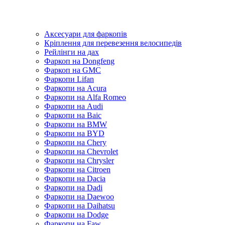
Аксесуари для фаркопів
Кріплення для перевезення велосипедів
Рейлінги на дах
Фаркоп на Dongfeng
Фаркоп на GMC
Фаркопи Lifan
Фаркопи на Acura
Фаркопи на Alfa Romeo
Фаркопи на Audi
Фаркопи на Baic
Фаркопи на BMW
Фаркопи на BYD
Фаркопи на Chery
Фаркопи на Chevrolet
Фаркопи на Chrysler
Фаркопи на Citroen
Фаркопи на Dacia
Фаркопи на Dadi
Фаркопи на Daewoo
Фаркопи на Daihatsu
Фаркопи на Dodge
Фаркопи на Faw