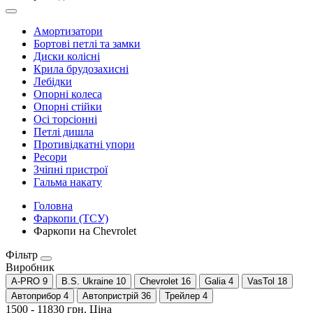
Амортизатори
Бортові петлі та замки
Диски колісні
Крила брудозахисні
Лебідки
Опорні колеса
Опорні стійки
Осі торсіонні
Петлі дишла
Противідкатні упори
Ресори
Зчіпні пристрої
Гальма накату
Головна
Фаркопи (ТСУ)
Фаркопи на Chevrolet
Фільтр
Виробник
A-PRO
9
B.S. Ukraine
10
Chevrolet
16
Galia
4
VasTol
18
Автоприбор
4
Автопристрій
36
Трейлер
4
1500
-
11830
грн.
Ціна