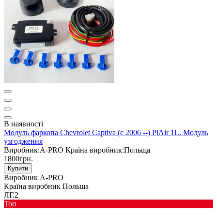
В наявності
Модуль фаркопа Chevrolet Captiva (c 2006 --) PiAir 1L. Модуль
узгодження
Виробник:
A-PRO
Країна виробник:
Польща
1800грн.
Купити
Виробник
A-PRO
Країна виробник
Польща
ЛГ.2
Toп