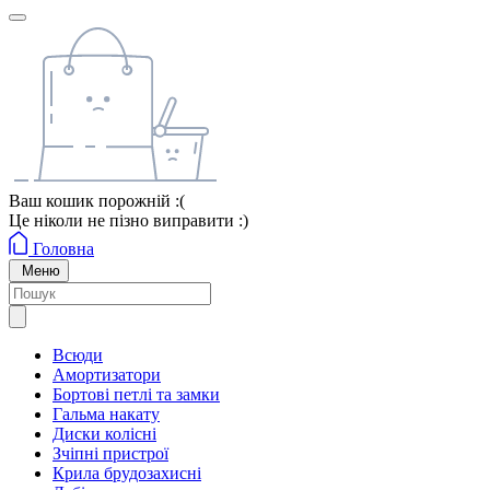
Ваш кошик порожній :(
Це ніколи не пізно виправити :)
Головна
Меню
Всюди
Амортизатори
Бортові петлі та замки
Гальма накату
Диски колісні
Зчіпні пристрої
Крила брудозахисні