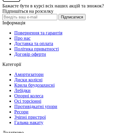
Бажаєте бути в курсі всіх наших акцій та знижок?
Підпишіться на розсилку
Підписатися
Інформація
Повернення та гарантія
Про нас
Доставка та оплата
Політика приватності
Договір оферти
Категорії
Амортизатори
Диски колісні
Крила брудозахисні
Лебідки
Опорні колеса
Осі торсіонні
Противідкатні упори
Ресори
Зчіпні пристрої
Гальма накату
Додатково