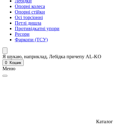
Лебідки
Опорні колеса
Опорні стійки
Осі торсіонні
Петлі дишла
Противідкатні упори
Ресори
Фаркопи (ТСУ)
Я шукаю, наприклад,
Лебідка причепу AL-KO
0
Кошик
Меню
Каталог