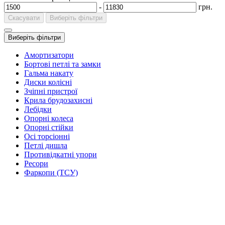
-
грн.
Скасувати
Виберіть фільтри
Виберіть фільтри
Амортизатори
Бортові петлі та замки
Гальма накату
Диски колісні
Зчіпні пристрої
Крила брудозахисні
Лебідки
Опорні колеса
Опорні стійки
Осі торсіонні
Петлі дишла
Противідкатні упори
Ресори
Фаркопи (ТСУ)