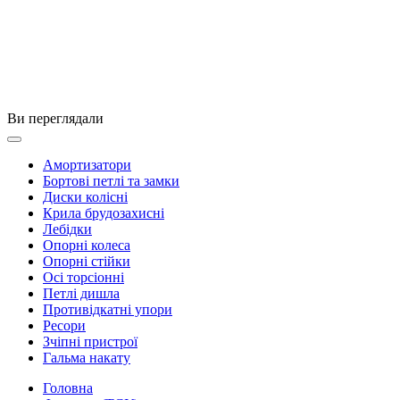
Ви переглядали
Амортизатори
Бортові петлі та замки
Диски колісні
Крила брудозахисні
Лебідки
Опорні колеса
Опорні стійки
Осі торсіонні
Петлі дишла
Противідкатні упори
Ресори
Зчіпні пристрої
Гальма накату
Головна