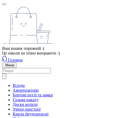
Ваш кошик порожній :(
Це ніколи не пізно виправити :)
Головна
Меню
Всюди
Амортизатори
Бортові петлі та замки
Гальма накату
Диски колісні
Зчіпні пристрої
Крила брудозахисні