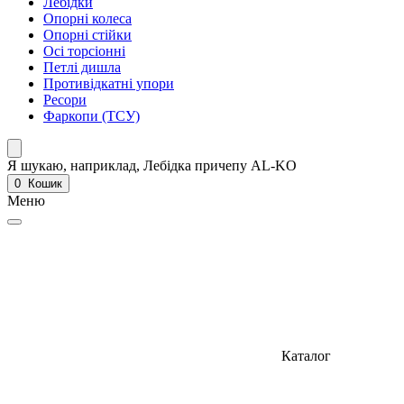
Лебідки
Опорні колеса
Опорні стійки
Осі торсіонні
Петлі дишла
Противідкатні упори
Ресори
Фаркопи (ТСУ)
Я шукаю, наприклад,
Лебідка причепу AL-KO
0
Кошик
Меню
Каталог