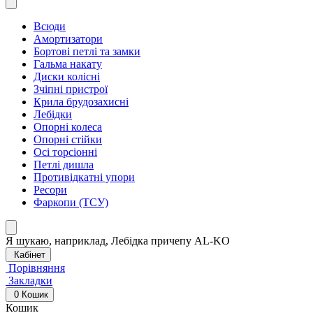
Всюди
Амортизатори
Бортові петлі та замки
Гальма накату
Диски колісні
Зчіпні пристрої
Крила брудозахисні
Лебідки
Опорні колеса
Опорні стійки
Осі торсіонні
Петлі дишла
Противідкатні упори
Ресори
Фаркопи (ТСУ)
Я шукаю, наприклад,
Лебідка причепу AL-KO
Кабінет
Порівняння
Закладки
0
Кошик
Кошик