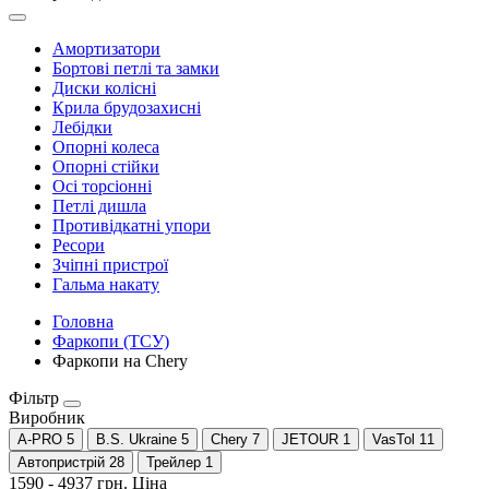
Амортизатори
Бортові петлі та замки
Диски колісні
Крила брудозахисні
Лебідки
Опорні колеса
Опорні стійки
Осі торсіонні
Петлі дишла
Противідкатні упори
Ресори
Зчіпні пристрої
Гальма накату
Головна
Фаркопи (ТСУ)
Фаркопи на Chery
Фільтр
Виробник
A-PRO
5
B.S. Ukraine
5
Chery
7
JETOUR
1
VasTol
11
Автопристрій
28
Трейлер
1
1590
-
4937
грн.
Ціна