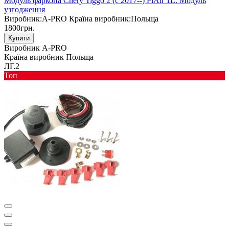
Модуль фаркопа Chery Tiggo 2 (c 2017--) PiAir 1L. Модуль
узгодження
Виробник:
A-PRO
Країна виробник:
Польща
1800грн.
Купити
Виробник
A-PRO
Країна виробник
Польща
ЛГ.2
Toп