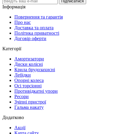
Підписатися
Інформація
Повернення та гарантія
Про нас
Доставка та оплата
Політика приватності
Договір оферти
Категорії
Амортизатори
Диски колісні
Крила брудозахисні
Лебідки
Опорні колеса
Осі торсіонні
Противідкатні упори
Ресори
Зчіпні пристрої
Гальма накату
Додатково
Акції
Карта сайту