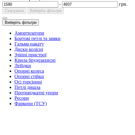
-
грн.
Скасувати
Виберіть фільтри
Виберіть фільтри
Амортизатори
Бортові петлі та замки
Гальма накату
Диски колісні
Зчіпні пристрої
Крила брудозахисні
Лебідки
Опорні колеса
Опорні стійки
Осі торсіонні
Петлі дишла
Противідкатні упори
Ресори
Фаркопи (ТСУ)