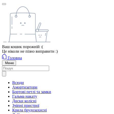
Ваш кошик порожній :(
Це ніколи не пізно виправити :)
Головна
Меню
Всюди
Амортизатори
Бортові петлі та замки
Гальма накату
Диски колісні
Зчіпні пристрої
Крила брудозахисні