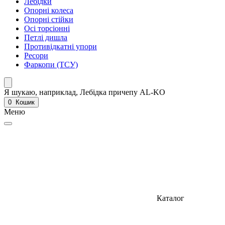
Лебідки
Опорні колеса
Опорні стійки
Осі торсіонні
Петлі дишла
Противідкатні упори
Ресори
Фаркопи (ТСУ)
Я шукаю, наприклад,
Лебідка причепу AL-KO
0
Кошик
Меню
Каталог