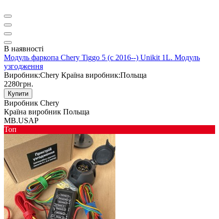
В наявності
Модуль фаркопа Chery Tiggo 5 (c 2016--) Unikit 1L. Модуль
узгодження
Виробник:
Chery
Країна виробник:
Польща
2280грн.
Купити
Виробник
Chery
Країна виробник
Польща
MB.USAP
Toп