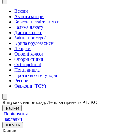
Всюди
Амортизатори
Бортові петлі та замки
Гальма накату
Диски колісні
Зчіпні пристрої
Крила брудозахисні
Лебідки
Опорні колеса
Опорні стійки
Осі торсіонні
Петлі дишла
Противідкатні упори
Ресори
Фаркопи (ТСУ)
Я шукаю, наприклад,
Лебідка причепу AL-KO
Кабінет
Порівняння
Закладки
0
Кошик
Кошик