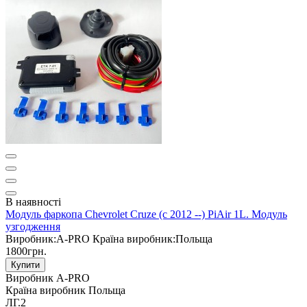
В наявності
Модуль фаркопа Chevrolet Cruze (c 2012 --) PiAir 1L. Модуль
узгодження
Виробник:
A-PRO
Країна виробник:
Польща
1800грн.
Купити
Виробник
A-PRO
Країна виробник
Польща
ЛГ.2