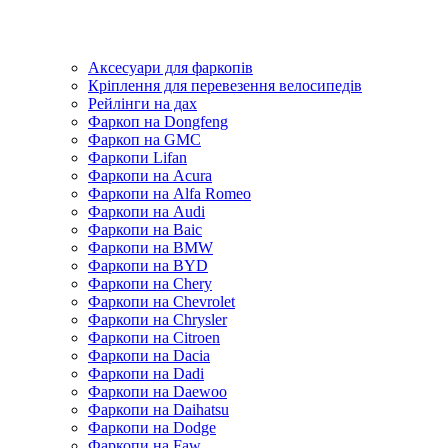
Аксесуари для фаркопів
Кріплення для перевезення велосипедів
Рейлінги на дах
Фаркоп на Dongfeng
Фаркоп на GMC
Фаркопи Lifan
Фаркопи на Acura
Фаркопи на Alfa Romeo
Фаркопи на Audi
Фаркопи на Baic
Фаркопи на BMW
Фаркопи на BYD
Фаркопи на Chery
Фаркопи на Chevrolet
Фаркопи на Chrysler
Фаркопи на Citroen
Фаркопи на Dacia
Фаркопи на Dadi
Фаркопи на Daewoo
Фаркопи на Daihatsu
Фаркопи на Dodge
Фаркопи на Faw