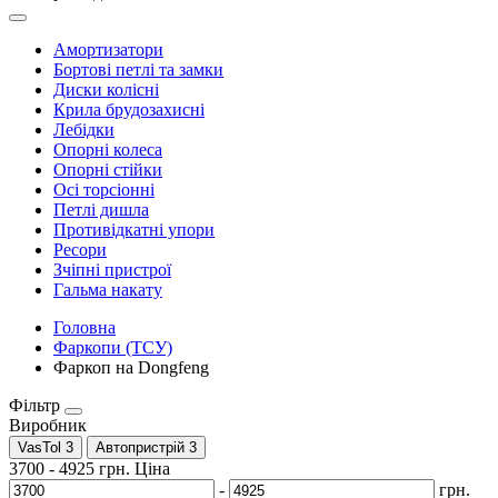
Амортизатори
Бортові петлі та замки
Диски колісні
Крила брудозахисні
Лебідки
Опорні колеса
Опорні стійки
Осі торсіонні
Петлі дишла
Противідкатні упори
Ресори
Зчіпні пристрої
Гальма накату
Головна
Фаркопи (ТСУ)
Фаркоп на Dongfeng
Фільтр
Виробник
VasTol
3
Автопристрій
3
3700
-
4925
грн.
Ціна
-
грн.