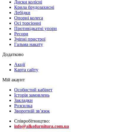
Диски колісні
Крила брудозахисні
Лебідки
Опорні колеса
Осі торсіонні
Противідкатні упори
Ресори
Зчіпні пристрої
Гальма накату
Додатково
Акції
Карта сайту
Мій акаунт
Особистий кабінет
Історія замовлень
Закладки
Розсилка
Зворотній зв’язок
Співробітництво:
info@alkofurnitura.com.ua