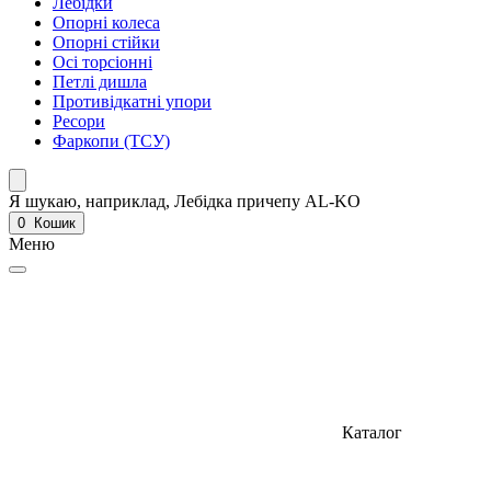
Лебідки
Опорні колеса
Опорні стійки
Осі торсіонні
Петлі дишла
Противідкатні упори
Ресори
Фаркопи (ТСУ)
Я шукаю, наприклад,
Лебідка причепу AL-KO
0
Кошик
Меню
Каталог