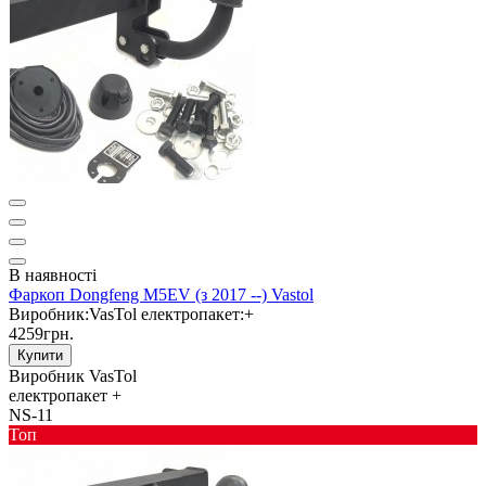
В наявності
Фаркоп Dongfeng M5EV (з 2017 --) Vastol
Виробник:
VasTol
електропакет:
+
4259грн.
Купити
Виробник
VasTol
електропакет
+
NS-11
Toп