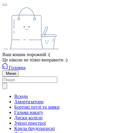
Ваш кошик порожній :(
Це ніколи не пізно виправити :)
Головна
Меню
Всюди
Амортизатори
Бортові петлі та замки
Гальма накату
Диски колісні
Зчіпні пристрої
Крила брудозахисні