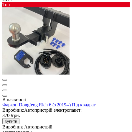
Toп
В наявності
Фаркоп Dongfeng Rich 6 (з 2019--) Під квадрат
Виробник:
Автопристрій
електропакет:
+
3700грн.
Купити
Виробник
Автопристрій