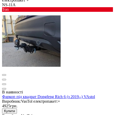
електропакет
+
NS-11A
Toп
В наявності
Фаркоп під квадрат Dongfeng Rich 6 (з 2019--) VAstol
Виробник:
VasTol
електропакет:
+
4925грн.
Купити