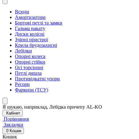
Всюди
Амортизатори
Бортові петлі та замки
Гальма накату
Диски колісні
Зчіпні пристрої
Крила брудозахисні
Лебідки
Опорні колеса
Опорні стійки
Осі торсіонні
Петлі дишла
Противідкатні упори
Ресори
Фаркопи (ТСУ)
Я шукаю, наприклад,
Лебідка причепу AL-KO
Кабінет
Порівняння
Закладки
0
Кошик
Кошик