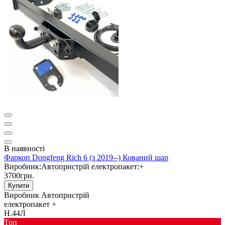
В наявності
Фаркоп Dongfeng Rich 6 (з 2019--) Кований шар
Виробник:
Автопристрій
електропакет:
+
3700грн.
Купити
Виробник
Автопристрій
електропакет
+
Н.44Л
Toп