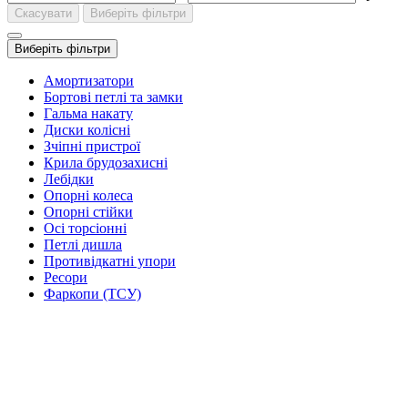
Скасувати
Виберіть фільтри
Виберіть фільтри
Амортизатори
Бортові петлі та замки
Гальма накату
Диски колісні
Зчіпні пристрої
Крила брудозахисні
Лебідки
Опорні колеса
Опорні стійки
Осі торсіонні
Петлі дишла
Противідкатні упори
Ресори
Фаркопи (ТСУ)