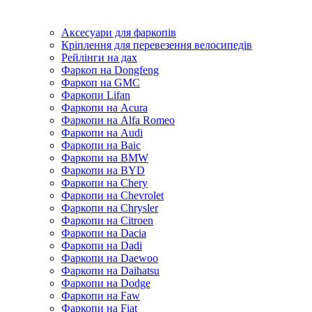
Аксесуари для фаркопів
Кріплення для перевезення велосипедів
Рейлінги на дах
Фаркоп на Dongfeng
Фаркоп на GMC
Фаркопи Lifan
Фаркопи на Acura
Фаркопи на Alfa Romeo
Фаркопи на Audi
Фаркопи на Baic
Фаркопи на BMW
Фаркопи на BYD
Фаркопи на Chery
Фаркопи на Chevrolet
Фаркопи на Chrysler
Фаркопи на Citroen
Фаркопи на Dacia
Фаркопи на Dadi
Фаркопи на Daewoo
Фаркопи на Daihatsu
Фаркопи на Dodge
Фаркопи на Faw
Фаркопи на Fiat