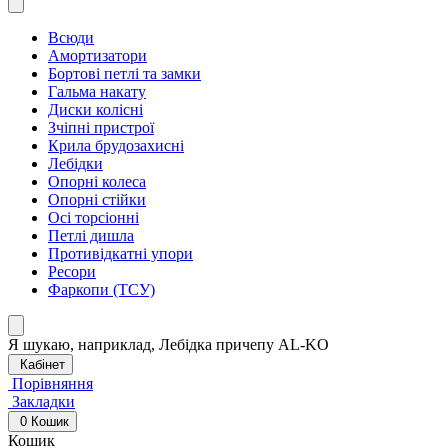
Всюди
Амортизатори
Бортові петлі та замки
Гальма накату
Диски колісні
Зчіпні пристрої
Крила брудозахисні
Лебідки
Опорні колеса
Опорні стійки
Осі торсіонні
Петлі дишла
Противідкатні упори
Ресори
Фаркопи (ТСУ)
Я шукаю, наприклад,
Лебідка причепу AL-KO
Кабінет
Порівняння
Закладки
0
Кошик
Кошик