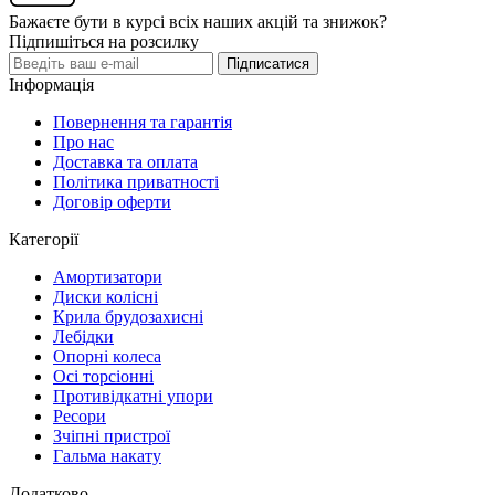
Бажаєте бути в курсі всіх наших акцій та знижок?
Підпишіться на розсилку
Підписатися
Інформація
Повернення та гарантія
Про нас
Доставка та оплата
Політика приватності
Договір оферти
Категорії
Амортизатори
Диски колісні
Крила брудозахисні
Лебідки
Опорні колеса
Осі торсіонні
Противідкатні упори
Ресори
Зчіпні пристрої
Гальма накату
Додатково