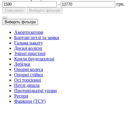
-
грн.
Скасувати
Виберіть фільтри
Виберіть фільтри
Амортизатори
Бортові петлі та замки
Гальма накату
Диски колісні
Зчіпні пристрої
Крила брудозахисні
Лебідки
Опорні колеса
Опорні стійки
Осі торсіонні
Петлі дишла
Противідкатні упори
Ресори
Фаркопи (ТСУ)