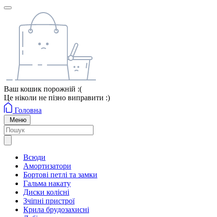
Ваш кошик порожній :(
Це ніколи не пізно виправити :)
Головна
Меню
Всюди
Амортизатори
Бортові петлі та замки
Гальма накату
Диски колісні
Зчіпні пристрої
Крила брудозахисні