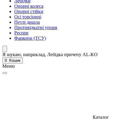
Лебідки
Опорні колеса
Опорні стійки
Осі торсіонні
Петлі дишла
Противідкатні упори
Ресори
Фаркопи (ТСУ)
Я шукаю, наприклад,
Лебідка причепу AL-KO
0
Кошик
Меню
Каталог