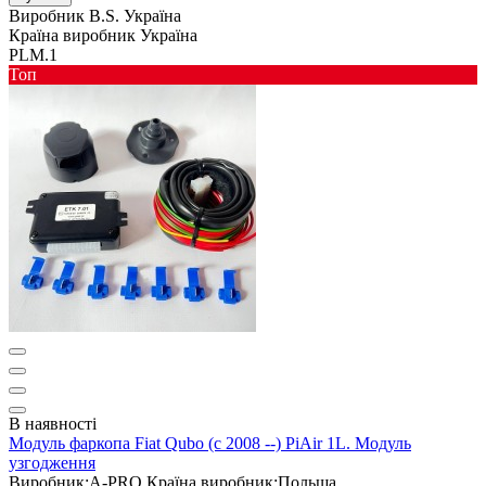
Виробник
B.S. Україна
Країна виробник
Україна
PLM.1
Toп
В наявності
Модуль фаркопа Fiat Qubo (c 2008 --) PiAir 1L. Модуль
узгодження
Виробник:
A-PRO
Країна виробник:
Польща