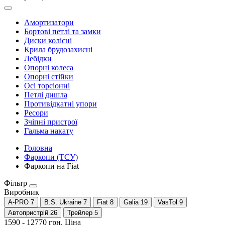
Амортизатори
Бортові петлі та замки
Диски колісні
Крила брудозахисні
Лебідки
Опорні колеса
Опорні стійки
Осі торсіонні
Петлі дишла
Противідкатні упори
Ресори
Зчіпні пристрої
Гальма накату
Головна
Фаркопи (ТСУ)
Фаркопи на Fiat
Фільтр
Виробник
A-PRO
7
B.S. Ukraine
7
Fiat
8
Galia
19
VasTol
9
Автопристрій
26
Трейлер
5
1590
-
12770
грн.
Ціна