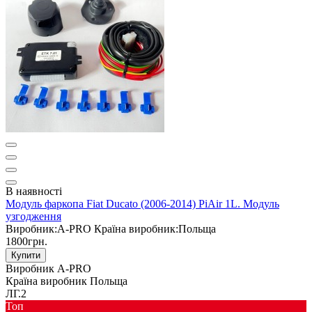
В наявності
Модуль фаркопа Fiat Ducato (2006-2014) PiAir 1L. Модуль
узгодження
Виробник:
A-PRO
Країна виробник:
Польща
1800грн.
Купити
Виробник
A-PRO
Країна виробник
Польща
ЛГ.2
Toп