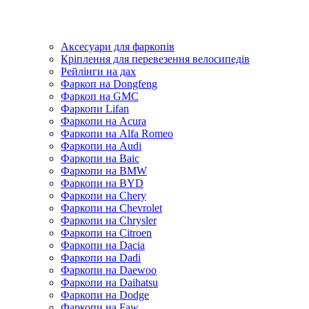
Аксесуари для фаркопів
Кріплення для перевезення велосипедів
Рейлінги на дах
Фаркоп на Dongfeng
Фаркоп на GMC
Фаркопи Lifan
Фаркопи на Acura
Фаркопи на Alfa Romeo
Фаркопи на Audi
Фаркопи на Baic
Фаркопи на BMW
Фаркопи на BYD
Фаркопи на Chery
Фаркопи на Chevrolet
Фаркопи на Chrysler
Фаркопи на Citroen
Фаркопи на Dacia
Фаркопи на Dadi
Фаркопи на Daewoo
Фаркопи на Daihatsu
Фаркопи на Dodge
Фаркопи на Faw