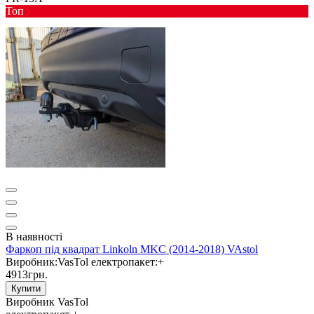
Toп
В наявності
Фаркоп під квадрат Linkoln MKC (2014-2018) VAstol
Виробник:
VasTol
електропакет:
+
4913грн.
Купити
Виробник
VasTol