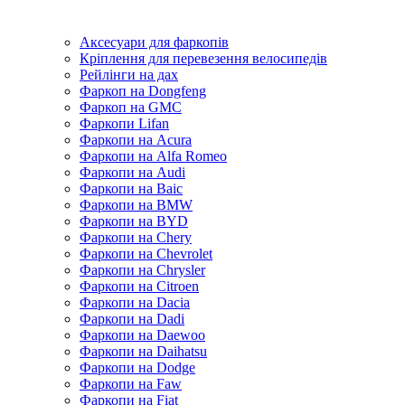
Аксесуари для фаркопів
Кріплення для перевезення велосипедів
Рейлінги на дах
Фаркоп на Dongfeng
Фаркоп на GMC
Фаркопи Lifan
Фаркопи на Acura
Фаркопи на Alfa Romeo
Фаркопи на Audi
Фаркопи на Baic
Фаркопи на BMW
Фаркопи на BYD
Фаркопи на Chery
Фаркопи на Chevrolet
Фаркопи на Chrysler
Фаркопи на Citroen
Фаркопи на Dacia
Фаркопи на Dadi
Фаркопи на Daewoo
Фаркопи на Daihatsu
Фаркопи на Dodge
Фаркопи на Faw
Фаркопи на Fiat