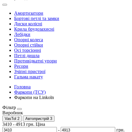
Амортизатори
Бортові петлі та замки
Диски колісні
Крила брудозахисні
Лебідки
Опорні колеса
Опорні стійки
Осі торсіонні
Петлі дишла
Противідкатні упори
Ресори
Зчіпні пристрої
Гальма накату
Головна
Фаркопи (ТСУ)
Фаркопи на Linkoln
Фільтр
Виробник
VasTol
2
Автопристрій
3
3410
-
4913
грн.
Ціна
-
грн.