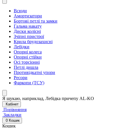
Всюди
Амортизатори
Бортові петлі та замки
Гальма накату
Диски колісні
Зчіпні пристрої
Крила брудозахисні
Лебідки
Опорні колеса
Опорні стійки
Осі торсіонні
Петлі дишла
Противідкатні упори
Ресори
Фаркопи (ТСУ)
Я шукаю, наприклад,
Лебідка причепу AL-KO
Кабінет
Порівняння
Закладки
0
Кошик
Кошик