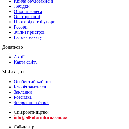
Крила брудозахисні
Лебідки
Опорні колеса
Осі торсіонні
Противідкатні упори
Ресори
Зчіпні пристрої
Гальма накату
Додатково
Акції
Карта сайту
Мій акаунт
Особистий кабінет
Історія замовлень
Закладки
Розсилка
Зворотній зв’язок
Співробітництво:
info@alkofurnitura.com.ua
Call-центр: