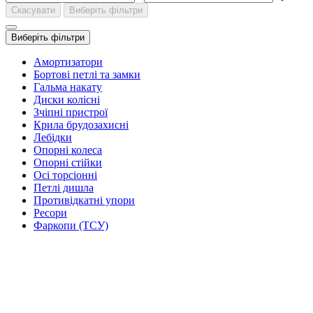
Скасувати
Виберіть фільтри
Виберіть фільтри
Амортизатори
Бортові петлі та замки
Гальма накату
Диски колісні
Зчіпні пристрої
Крила брудозахисні
Лебідки
Опорні колеса
Опорні стійки
Осі торсіонні
Петлі дишла
Противідкатні упори
Ресори
Фаркопи (ТСУ)