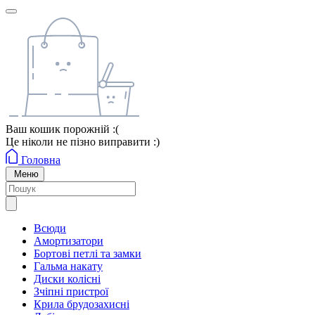
Ваш кошик порожній :(
Це ніколи не пізно виправити :)
Головна
Меню
Всюди
Амортизатори
Бортові петлі та замки
Гальма накату
Диски колісні
Зчіпні пристрої
Крила брудозахисні