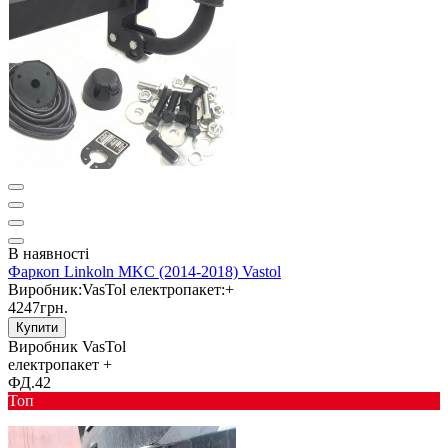
В наявності
Фаркоп Linkoln MKC (2014-2018) Vastol
Виробник:
VasTol
електропакет:
+
4247грн.
Купити
Виробник
VasTol
електропакет
+
ФД.42
Toп