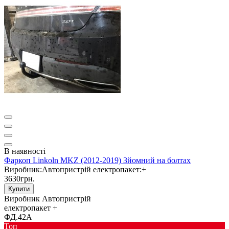
В наявності
Фаркоп Linkoln MKZ (2012-2019) Зйомний на болтах
Виробник:
Автопристрій
електропакет:
+
3630грн.
Купити
Виробник
Автопристрій
електропакет
+
ФД.42А
Toп