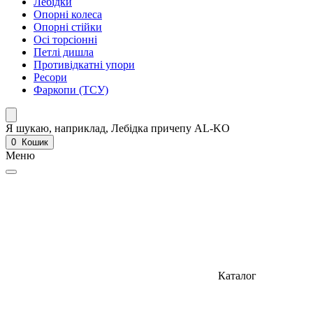
Лебідки
Опорні колеса
Опорні стійки
Осі торсіонні
Петлі дишла
Противідкатні упори
Ресори
Фаркопи (ТСУ)
Я шукаю, наприклад,
Лебідка причепу AL-KO
0
Кошик
Меню
Каталог