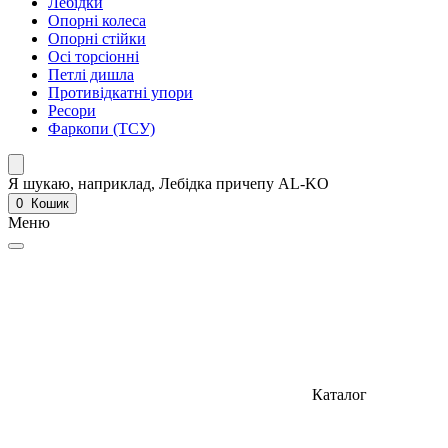
Лебідки
Опорні колеса
Опорні стійки
Осі торсіонні
Петлі дишла
Противідкатні упори
Ресори
Фаркопи (ТСУ)
Я шукаю, наприклад,
Лебідка причепу AL-KO
0
Кошик
Меню
Каталог