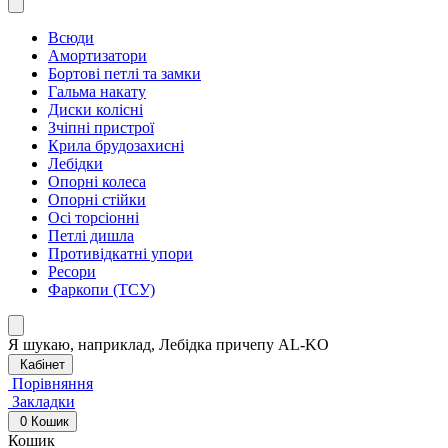
Всюди
Амортизатори
Бортові петлі та замки
Гальма накату
Диски колісні
Зчіпні пристрої
Крила брудозахисні
Лебідки
Опорні колеса
Опорні стійки
Осі торсіонні
Петлі дишла
Противідкатні упори
Ресори
Фаркопи (ТСУ)
Я шукаю, наприклад,
Лебідка причепу AL-KO
Кабінет
Порівняння
Закладки
0
Кошик
Кошик