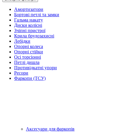
Амортизатори
Бортові петлі та замки
Гальма накату
Диски колісні
Зчіпні пристрої
Крила брудозахисні
Лебідки
Опорні колеса
Опорні стійки
Осі торсіонні
Петлі дишла
Противідкатні упори
Ресори
Фаркопи (ТСУ)
Аксесуари для фаркопів