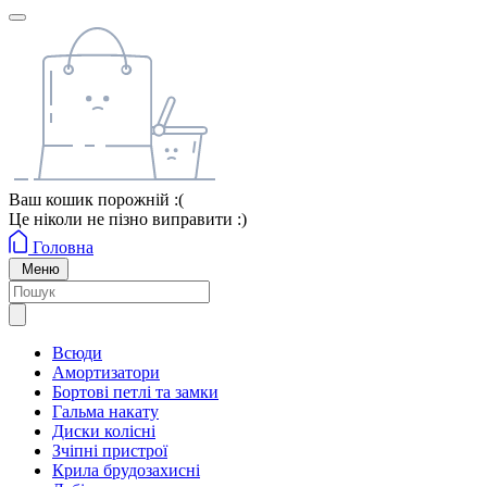
Ваш кошик порожній :(
Це ніколи не пізно виправити :)
Головна
Меню
Всюди
Амортизатори
Бортові петлі та замки
Гальма накату
Диски колісні
Зчіпні пристрої
Крила брудозахисні