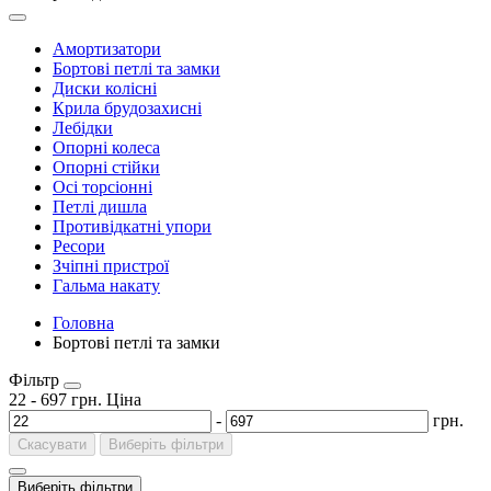
Амортизатори
Бортові петлі та замки
Диски колісні
Крила брудозахисні
Лебідки
Опорні колеса
Опорні стійки
Осі торсіонні
Петлі дишла
Противідкатні упори
Ресори
Зчіпні пристрої
Гальма накату
Головна
Бортові петлі та замки
Фільтр
22
-
697
грн.
Ціна
-
грн.
Скасувати
Виберіть фільтри
Виберіть фільтри