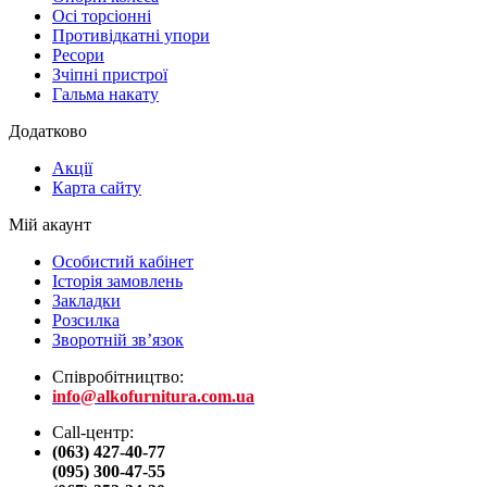
Осі торсіонні
Противідкатні упори
Ресори
Зчіпні пристрої
Гальма накату
Додатково
Акції
Карта сайту
Мій акаунт
Особистий кабінет
Історія замовлень
Закладки
Розсилка
Зворотній зв’язок
Співробітництво:
info@alkofurnitura.com.ua
Call-центр:
(063) 427-40-77
(095) 300-47-55