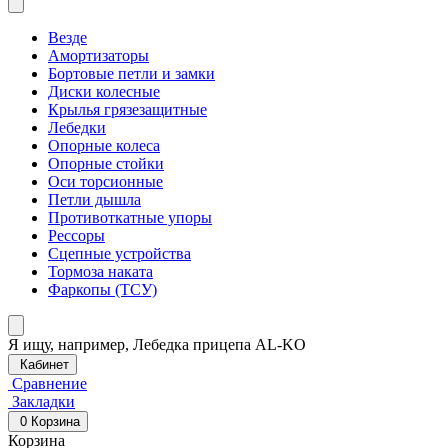
Везде
Амортизаторы
Бортовые петли и замки
Диски колесные
Крылья грязезащитные
Лебедки
Опорные колеса
Опорные стойки
Оси торсионные
Петли дышла
Противоткатные упоры
Рессоры
Сцепные устройства
Тормоза наката
Фаркопы (ТСУ)
Я ищу, например,
Лебедка прицепа AL-KO
Кабинет
Сравнение
Закладки
0
Корзина
Корзина