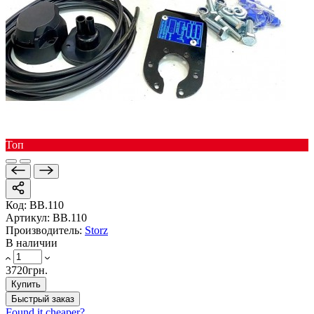
Toп
Код:
ВВ.110
Артикул:
ВВ.110
Производитель:
Storz
В наличии
3720грн.
Купить
Быстрый заказ
Found it cheaper?