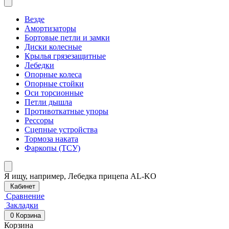
Везде
Амортизаторы
Бортовые петли и замки
Диски колесные
Крылья грязезащитные
Лебедки
Опорные колеса
Опорные стойки
Оси торсионные
Петли дышла
Противоткатные упоры
Рессоры
Сцепные устройства
Тормоза наката
Фаркопы (ТСУ)
Я ищу, например,
Лебедка прицепа AL-KO
Кабинет
Сравнение
Закладки
0
Корзина
Корзина