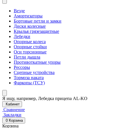
Везде
Амортизаторы
Бортовые петли и замки
Диски колесные
Крылья грязезащитные
Лебедки
Опорные колеса
Опорные стойки
Оси торсионные
Петли дышла
Противоткатные упоры
Рессоры
Сцепные устройства
Тормоза наката
Фаркопы (ТСУ)
Я ищу, например,
Лебедка прицепа AL-KO
Кабинет
Сравнение
Закладки
0
Корзина
Корзина