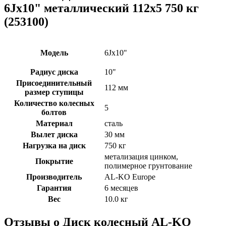
6Jx10" металлический 112х5 750 кг
(253100)
Модель
6Jx10"
Радиус диска
10"
Присоединительный
112 мм
размер ступицы
Количество колесных
5
болтов
Материал
сталь
Вылет диска
30 мм
Нагрузка на диск
750 кг
метализация цинком,
Покрытие
полимерное грунтование
Производитель
AL-KO Europe
Гарантия
6 месяцев
Вес
10.0 кг
Отзывы о Диск колесный AL-KO