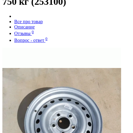
750 кг (253100)
Все про товар
Описание
0
Отзывы
0
Вопрос - ответ