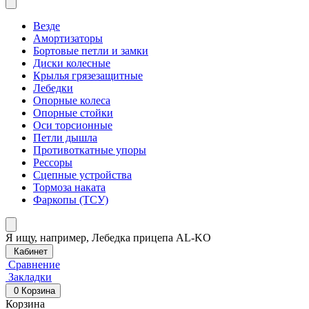
Везде
Амортизаторы
Бортовые петли и замки
Диски колесные
Крылья грязезащитные
Лебедки
Опорные колеса
Опорные стойки
Оси торсионные
Петли дышла
Противоткатные упоры
Рессоры
Сцепные устройства
Тормоза наката
Фаркопы (ТСУ)
Я ищу, например,
Лебедка прицепа AL-KO
Кабинет
Сравнение
Закладки
0
Корзина
Корзина