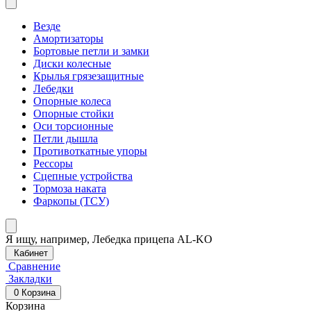
Везде
Амортизаторы
Бортовые петли и замки
Диски колесные
Крылья грязезащитные
Лебедки
Опорные колеса
Опорные стойки
Оси торсионные
Петли дышла
Противоткатные упоры
Рессоры
Сцепные устройства
Тормоза наката
Фаркопы (ТСУ)
Я ищу, например,
Лебедка прицепа AL-KO
Кабинет
Сравнение
Закладки
0
Корзина
Корзина