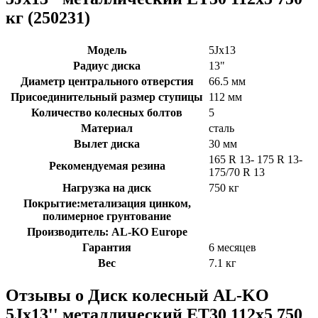
кг (250231)
Модель
5Jx13
Радиус диска
13"
Диаметр центрального отверстия
66.5 мм
Присоединительный размер ступицы
112 мм
Количество колесных болтов
5
Материал
сталь
Вылет диска
30 мм
165 R 13- 175 R 13-
Рекомендуемая резина
175/70 R 13
Нагрузка на диск
750 кг
Покрытие:метализация цинком,
полимерное грунтование
Производитель: AL-KO Europe
Гарантия
6 месяцев
Вес
7.1 кг
Отзывы о Диск колесный AL-KO
5Jx13'' металлический ET30 112x5 750