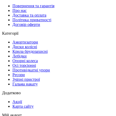
Повернення та гарантія
Про нас
Доставка та оплата
Політика приватності
Договір оферти
Категорії
Амортизатори
Диски колісні
Крила брудозахисні
Лебідки
Опорні колеса
Осі торсіонні
Противідкатні упори
Ресори
Зчіпні пристрої
Гальма накату
Додатково
Акції
Карта сайту
Мій акаунт