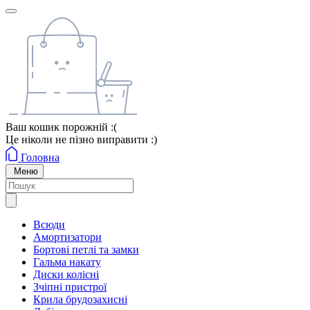
Ваш кошик порожній :(
Це ніколи не пізно виправити :)
Головна
Меню
Всюди
Амортизатори
Бортові петлі та замки
Гальма накату
Диски колісні
Зчіпні пристрої
Крила брудозахисні