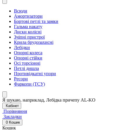
Всюди
Амортизатори
Бортові петлі та замки
Гальма накату
Диски колісні
Зчіпні пристрої
Крила брудозахисні
Лебідки
Опорні колеса
Опорні стійки
Осі торсіонні
Петлі дишла
Противідкатні упори
Ресори
Фаркопи (ТСУ)
Я шукаю, наприклад,
Лебідка причепу AL-KO
Кабінет
Порівняння
Закладки
0
Кошик
Кошик