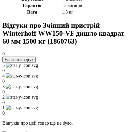
Гарантія
12 місяців
Вага
1.3 кг
Відгуки про Зчіпний пристрій
Winterhoff WW150-VF дишло квадрат
60 мм 1500 кг (1860763)
0
Написати відгук
5
0
4
0
3
0
2
0
1
0
Відгуків про цей товар ще не було.