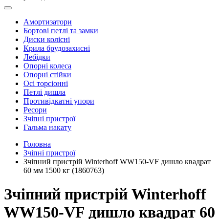
Амортизатори
Бортові петлі та замки
Диски колісні
Крила брудозахисні
Лебідки
Опорні колеса
Опорні стійки
Осі торсіонні
Петлі дишла
Противідкатні упори
Ресори
Зчіпні пристрої
Гальма накату
Головна
Зчіпні пристрої
Зчіпний пристрій Winterhoff WW150-VF дишло квадрат
60 мм 1500 кг (1860763)
Зчіпний пристрій Winterhoff
WW150-VF дишло квадрат 60