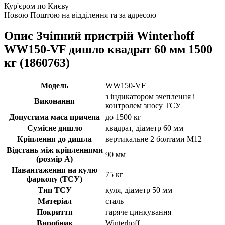
Кур'єром по Києву
Новою Поштою на відділення та за адресою
Опис Зчіпний пристрій Winterhoff
WW150-VF дишло квадрат 60 мм 1500
кг (1860763)
Модель
WW150-VF
з індикатором зчеплення і
Виконання
контролем зносу ТСУ
Допустима маса причепа
до 1500 кг
Сумісне дишло
квадрат, діаметр 60 мм
Кріплення до дишла
вертикальне 2 болтами M12
Відстань між кріпленнями
90 мм
(розмір А)
Навантаження на кулю
75 кг
фаркопу (ТСУ)
Тип ТСУ
куля, діаметр 50 мм
Матеріал
сталь
Покриття
гаряче цинкування
Виробник
Winterhoff