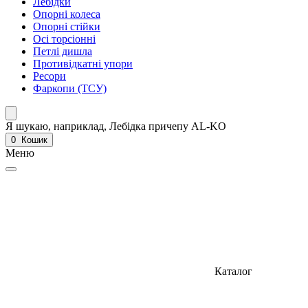
Лебідки
Опорні колеса
Опорні стійки
Осі торсіонні
Петлі дишла
Противідкатні упори
Ресори
Фаркопи (ТСУ)
Я шукаю, наприклад,
Лебідка причепу AL-KO
0
Кошик
Меню
Каталог