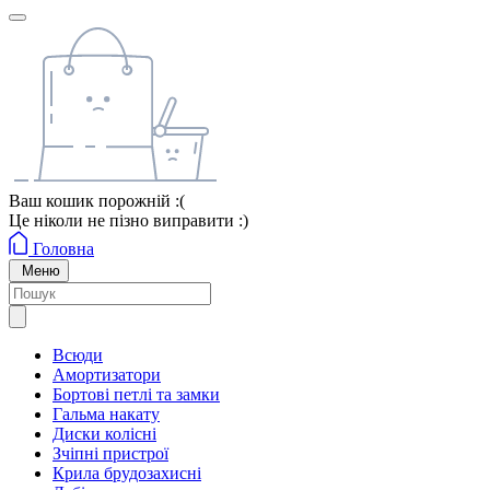
Ваш кошик порожній :(
Це ніколи не пізно виправити :)
Головна
Меню
Всюди
Амортизатори
Бортові петлі та замки
Гальма накату
Диски колісні
Зчіпні пристрої
Крила брудозахисні