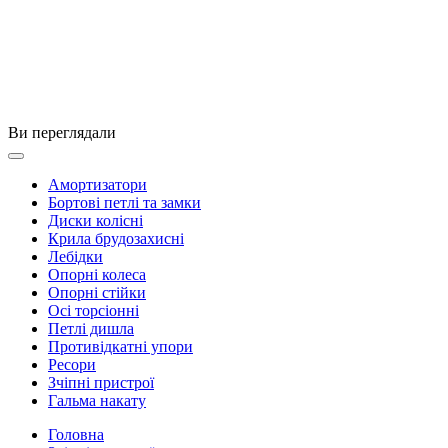
Ви переглядали
Амортизатори
Бортові петлі та замки
Диски колісні
Крила брудозахисні
Лебідки
Опорні колеса
Опорні стійки
Осі торсіонні
Петлі дишла
Противідкатні упори
Ресори
Зчіпні пристрої
Гальма накату
Головна