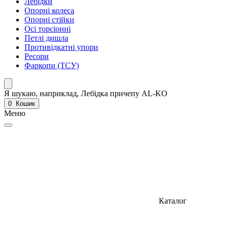
Лебідки
Опорні колеса
Опорні стійки
Осі торсіонні
Петлі дишла
Противідкатні упори
Ресори
Фаркопи (ТСУ)
Я шукаю, наприклад,
Лебідка причепу AL-KO
0
Кошик
Меню
Каталог