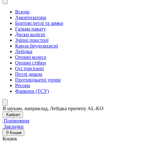
Всюди
Амортизатори
Бортові петлі та замки
Гальма накату
Диски колісні
Зчіпні пристрої
Крила брудозахисні
Лебідки
Опорні колеса
Опорні стійки
Осі торсіонні
Петлі дишла
Противідкатні упори
Ресори
Фаркопи (ТСУ)
Я шукаю, наприклад,
Лебідка причепу AL-KO
Кабінет
Порівняння
Закладки
0
Кошик
Кошик