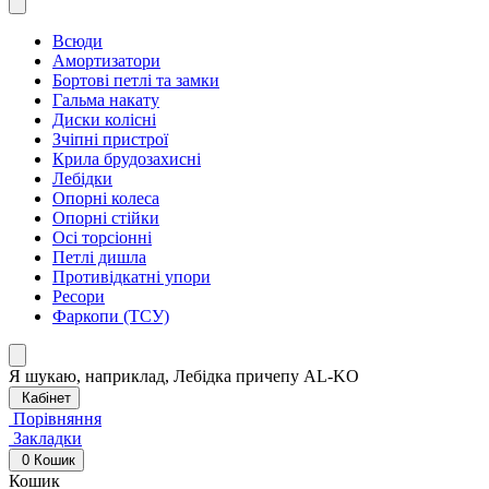
Всюди
Амортизатори
Бортові петлі та замки
Гальма накату
Диски колісні
Зчіпні пристрої
Крила брудозахисні
Лебідки
Опорні колеса
Опорні стійки
Осі торсіонні
Петлі дишла
Противідкатні упори
Ресори
Фаркопи (ТСУ)
Я шукаю, наприклад,
Лебідка причепу AL-KO
Кабінет
Порівняння
Закладки
0
Кошик
Кошик