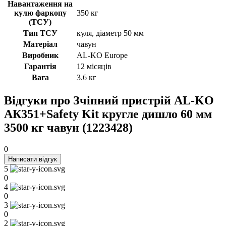
Навантаження на
кулю фаркопу
350 кг
(ТСУ)
Тип ТСУ
куля, діаметр 50 мм
Матеріал
чавун
Виробник
AL-KO Europe
Гарантія
12 місяців
Вага
3.6 кг
Відгуки про Зчіпний пристрій AL-KO
АК351+Safety Kit кругле дишло 60 мм
3500 кг чавун (1223428)
0
Написати відгук
5
0
4
0
3
0
2