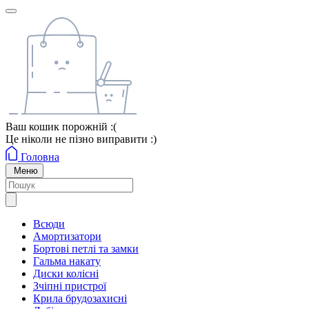
Ваш кошик порожній :(
Це ніколи не пізно виправити :)
Головна
Меню
Всюди
Амортизатори
Бортові петлі та замки
Гальма накату
Диски колісні
Зчіпні пристрої
Крила брудозахисні