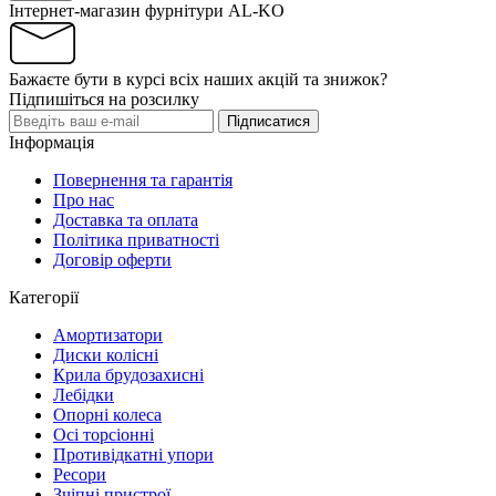
Інтернет-магазин фурнітури AL-KO
Бажаєте бути в курсі всіх наших акцій та знижок?
Підпишіться на розсилку
Підписатися
Інформація
Повернення та гарантія
Про нас
Доставка та оплата
Політика приватності
Договір оферти
Категорії
Амортизатори
Диски колісні
Крила брудозахисні
Лебідки
Опорні колеса
Осі торсіонні
Противідкатні упори
Ресори
Зчіпні пристрої