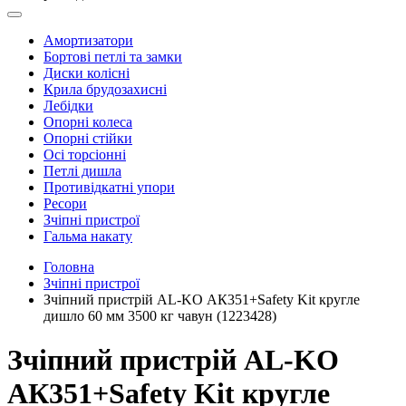
Амортизатори
Бортові петлі та замки
Диски колісні
Крила брудозахисні
Лебідки
Опорні колеса
Опорні стійки
Осі торсіонні
Петлі дишла
Противідкатні упори
Ресори
Зчіпні пристрої
Гальма накату
Головна
Зчіпні пристрої
Зчіпний пристрій AL-KO АК351+Safety Kit кругле
дишло 60 мм 3500 кг чавун (1223428)
Зчіпний пристрій AL-KO
АК351+Safety Kit кругле