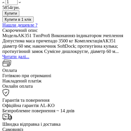
5854грн.
Купити
Купити в 1 клік
Нашли дешевле ?
Скорочений опис
МодельAK351 ТипProfi Виконанняз індикатором зчеплення
Допустима маса причепадо 3500 кг КомплектаціяАК351
діаметр 60 мм; наконечник SoftDock; протиугінна кулька;
протиугінний замок Сумісне дишлокругле, діаметр 60 м...
Читати далі...
Оплата
Готівкою при отриманні
Накладений платіж
Онлайн оплата
Гарантія та повернення
Офіційна гарантія AL-KO
Безпроблемне повернення ~ 14 днів
Швидка відправка і доставка
Самовивіз