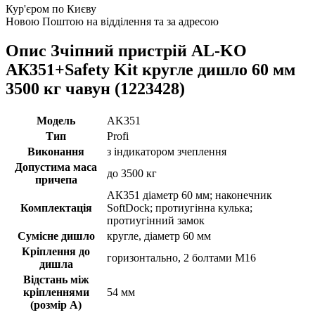
Кур'єром по Києву
Новою Поштою на відділення та за адресою
Опис Зчіпний пристрій AL-KO
АК351+Safety Kit кругле дишло 60 мм
3500 кг чавун (1223428)
Модель
AK351
Тип
Profi
Виконання
з індикатором зчеплення
Допустима маса
до 3500 кг
причепа
АК351 діаметр 60 мм; наконечник
Комплектація
SoftDock; протиугінна кулька;
протиугінний замок
Сумісне дишло
кругле, діаметр 60 мм
Кріплення до
горизонтально, 2 болтами M16
дишла
Відстань між
кріпленнями
54 мм
(розмір А)