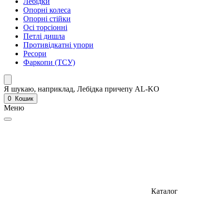
Лебідки
Опорні колеса
Опорні стійки
Осі торсіонні
Петлі дишла
Противідкатні упори
Ресори
Фаркопи (ТСУ)
Я шукаю, наприклад,
Лебідка причепу AL-KO
0
Кошик
Меню
Каталог