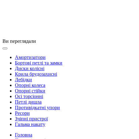
Ви переглядали
Амортизатори
Бортові петлі та замки
Диски колісні
Крила брудозахисні
Лебідки
Опорні колеса
Опорні стійки
Осі торсіонні
Петлі дишла
Противідкатні упори
Ресори
Зчіпні пристрої
Гальма накату
Головна