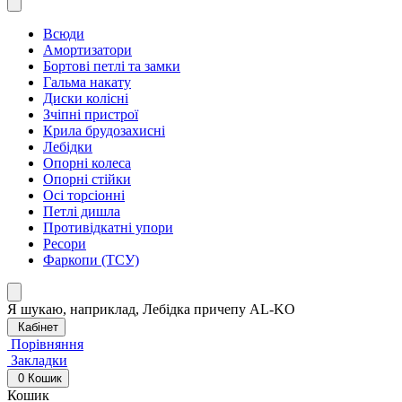
Всюди
Амортизатори
Бортові петлі та замки
Гальма накату
Диски колісні
Зчіпні пристрої
Крила брудозахисні
Лебідки
Опорні колеса
Опорні стійки
Осі торсіонні
Петлі дишла
Противідкатні упори
Ресори
Фаркопи (ТСУ)
Я шукаю, наприклад,
Лебідка причепу AL-KO
Кабінет
Порівняння
Закладки
0
Кошик
Кошик