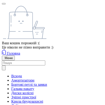
Ваш кошик порожній :(
Це ніколи не пізно виправити :)
Головна
Меню
Всюди
Амортизатори
Бортові петлі та замки
Гальма накату
Диски колісні
Зчіпні пристрої
Крила брудозахисні