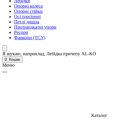
Лебідки
Опорні колеса
Опорні стійки
Осі торсіонні
Петлі дишла
Противідкатні упори
Ресори
Фаркопи (ТСУ)
Я шукаю, наприклад,
Лебідка причепу AL-KO
0
Кошик
Меню
Каталог