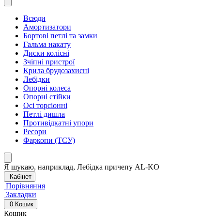
Всюди
Амортизатори
Бортові петлі та замки
Гальма накату
Диски колісні
Зчіпні пристрої
Крила брудозахисні
Лебідки
Опорні колеса
Опорні стійки
Осі торсіонні
Петлі дишла
Противідкатні упори
Ресори
Фаркопи (ТСУ)
Я шукаю, наприклад,
Лебідка причепу AL-KO
Кабінет
Порівняння
Закладки
0
Кошик
Кошик