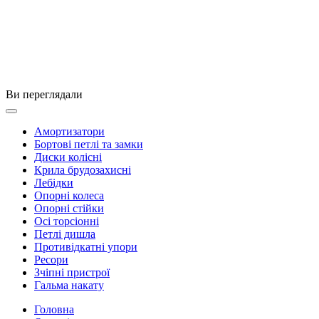
Ви переглядали
Амортизатори
Бортові петлі та замки
Диски колісні
Крила брудозахисні
Лебідки
Опорні колеса
Опорні стійки
Осі торсіонні
Петлі дишла
Противідкатні упори
Ресори
Зчіпні пристрої
Гальма накату
Головна