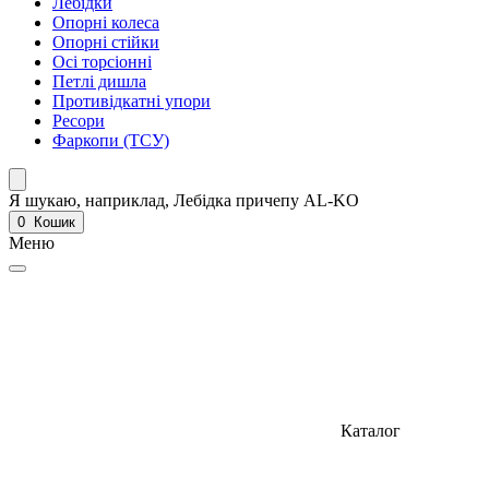
Лебідки
Опорні колеса
Опорні стійки
Осі торсіонні
Петлі дишла
Противідкатні упори
Ресори
Фаркопи (ТСУ)
Я шукаю, наприклад,
Лебідка причепу AL-KO
0
Кошик
Меню
Каталог