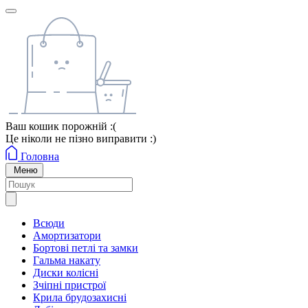
Ваш кошик порожній :(
Це ніколи не пізно виправити :)
Головна
Меню
Всюди
Амортизатори
Бортові петлі та замки
Гальма накату
Диски колісні
Зчіпні пристрої
Крила брудозахисні