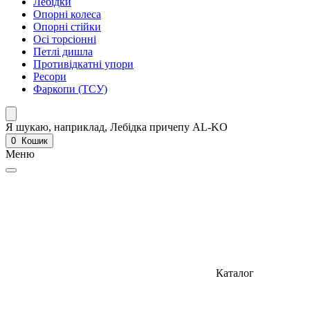
Лебідки
Опорні колеса
Опорні стійки
Осі торсіонні
Петлі дишла
Противідкатні упори
Ресори
Фаркопи (ТСУ)
Я шукаю, наприклад,
Лебідка причепу AL-KO
0
Кошик
Меню
Каталог