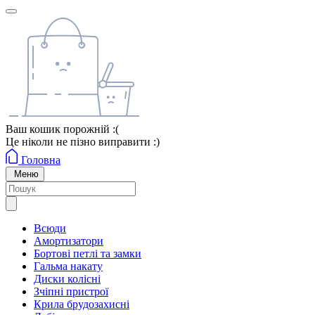
Ваш кошик порожній :(
Це ніколи не пізно виправити :)
Головна
Меню
Всюди
Амортизатори
Бортові петлі та замки
Гальма накату
Диски колісні
Зчіпні пристрої
Крила брудозахисні