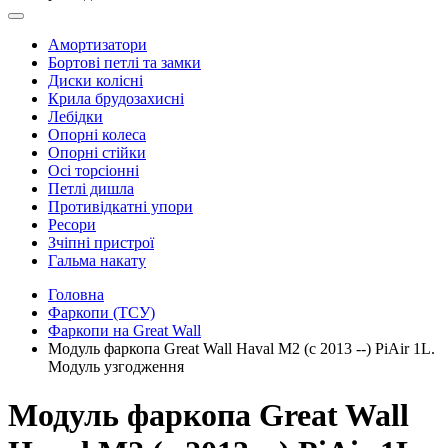
Амортизатори
Бортові петлі та замки
Диски колісні
Крила брудозахисні
Лебідки
Опорні колеса
Опорні стійки
Осі торсіонні
Петлі дишла
Противідкатні упори
Ресори
Зчіпні пристрої
Гальма накату
Головна
Фаркопи (ТСУ)
Фаркопи на Great Wall
Модуль фаркопа Great Wall Haval M2 (c 2013 --) PiAir 1L.
Модуль узгодження
Модуль фаркопа Great Wall