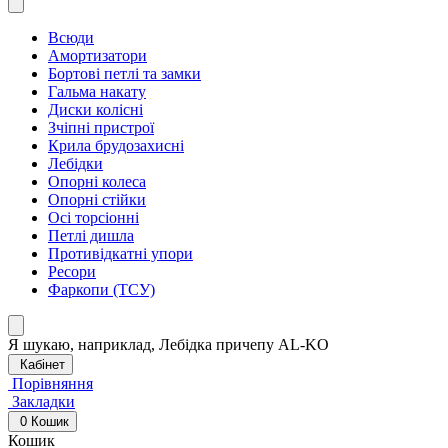
Всюди
Амортизатори
Бортові петлі та замки
Гальма накату
Диски колісні
Зчіпні пристрої
Крила брудозахисні
Лебідки
Опорні колеса
Опорні стійки
Осі торсіонні
Петлі дишла
Противідкатні упори
Ресори
Фаркопи (ТСУ)
Я шукаю, наприклад,
Лебідка причепу AL-KO
Кабінет
Порівняння
Закладки
0
Кошик
Кошик