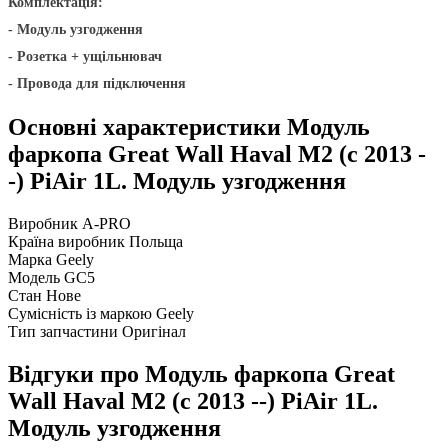
Комплектація:
-
Модуль узгодження
- Розетка + ущільнювач
- Провода для підключення
Основні характеристики Модуль
фаркопа Great Wall Haval M2 (c 2013 -
-) PiAir 1L. Модуль узгодження
Виробник
A-PRO
Країна виробник
Польща
Марка
Geely
Модель
GC5
Стан
Нове
Сумісність із маркою
Geely
Тип запчастини
Оригінал
Відгуки про Модуль фаркопа Great
Wall Haval M2 (c 2013 --) PiAir 1L.
Модуль узгодження