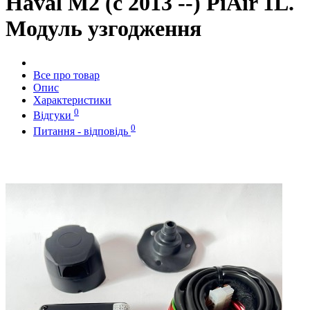
Haval M2 (c 2013 --) PiAir 1L.
Модуль узгодження
Все про товар
Опис
Характеристики
0
Відгуки
0
Питання - відповідь