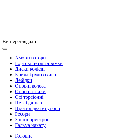
Ви переглядали
Амортизатори
Бортові петлі та замки
Диски колісні
Крила брудозахисні
Лебідки
Опорні колеса
Опорні стійки
Осі торсіонні
Петлі дишла
Противідкатні упори
Ресори
Зчіпні пристрої
Гальма накату
Головна