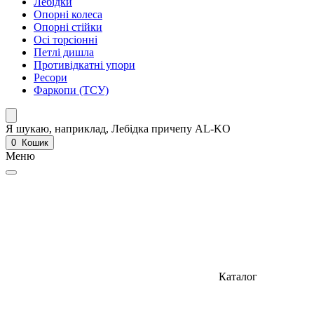
Лебідки
Опорні колеса
Опорні стійки
Осі торсіонні
Петлі дишла
Противідкатні упори
Ресори
Фаркопи (ТСУ)
Я шукаю, наприклад,
Лебідка причепу AL-KO
0
Кошик
Меню
Каталог