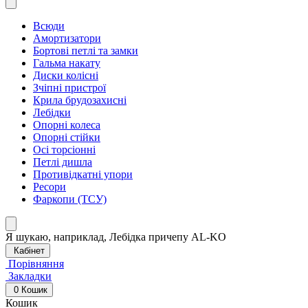
Всюди
Амортизатори
Бортові петлі та замки
Гальма накату
Диски колісні
Зчіпні пристрої
Крила брудозахисні
Лебідки
Опорні колеса
Опорні стійки
Осі торсіонні
Петлі дишла
Противідкатні упори
Ресори
Фаркопи (ТСУ)
Я шукаю, наприклад,
Лебідка причепу AL-KO
Кабінет
Порівняння
Закладки
0
Кошик
Кошик