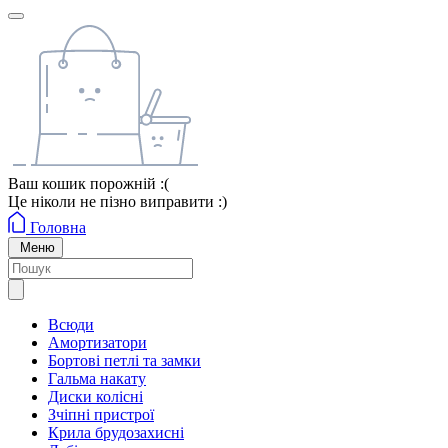
Ваш кошик порожній :(
Це ніколи не пізно виправити :)
Головна
Меню
Всюди
Амортизатори
Бортові петлі та замки
Гальма накату
Диски колісні
Зчіпні пристрої
Крила брудозахисні