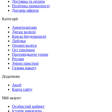
Доставка та оплата
Політика приватності
Договір оферти
Категорії
Амортизатори
Диски колісні
Крила брудозахисні
Лебідки
Опорні колеса
Осі торсіонні
Противідкатні упори
Ресори
Зчіпні пристрої
Гальма накату
Додатково
Акції
Карта сайту
Мій акаунт
Особистий кабінет
Історія замовлень