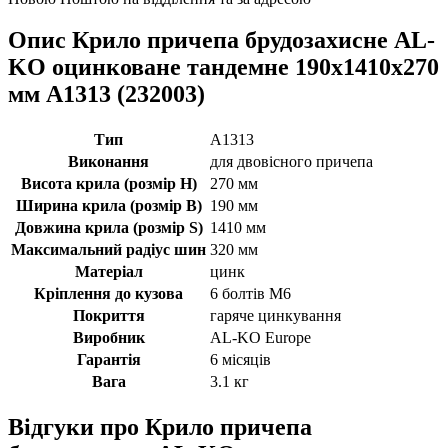
Опис Крило причепа брудозахисне AL-
KO оцинковане тандемне 190x1410x270
мм A1313 (232003)
Тип
A1313
Виконання
для двовісного причепа
Висота крила (розмір H)
270 мм
Ширина крила (розмір B)
190 мм
Довжина крила (розмір S)
1410 мм
Максимальний радіус шин
320 мм
Матеріал
цинк
Кріплення до кузова
6 болтів М6
Покриття
гаряче цинкування
Виробник
AL-KO Europe
Гарантія
6 місяців
Вага
3.1 кг
Відгуки про Крило причепа