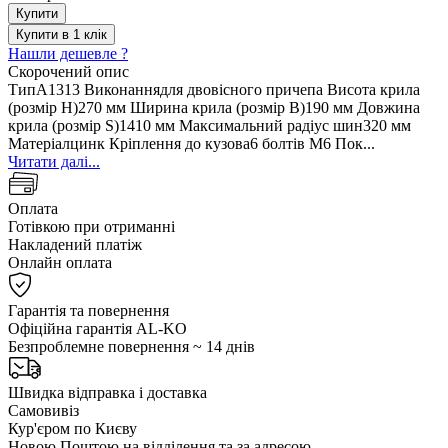
Купити
Купити в 1 клік
Нашли дешевле ?
Скорочений опис
ТипA1313 Виконаннядля двовісного причепа Висота крила
(розмір H)270 мм Ширина крила (розмір B)190 мм Довжина
крила (розмір S)1410 мм Максимальний радіус шин320 мм
Матеріалцинк Кріплення до кузова6 болтів М6 Пок...
Читати далі...
Оплата
Готівкою при отриманні
Накладений платіж
Онлайн оплата
Гарантія та повернення
Офіційна гарантія AL-KO
Безпроблемне повернення ~ 14 днів
Швидка відправка і доставка
Самовивіз
Кур'єром по Києву
Новою Поштою на відділення та за адресою