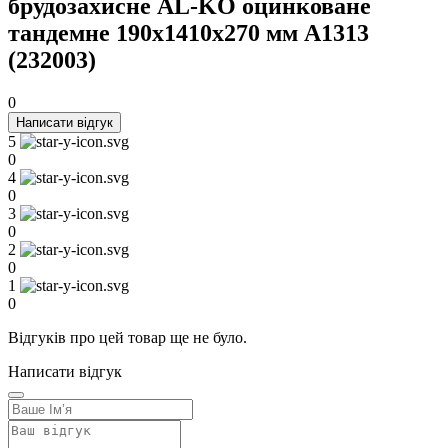
брудозахисне AL-KO оцинковане
тандемне 190x1410x270 мм A1313
(232003)
0
Написати відгук
5
0
4
0
3
0
2
0
1
0
Відгуків про цей товар ще не було.
Написати відгук