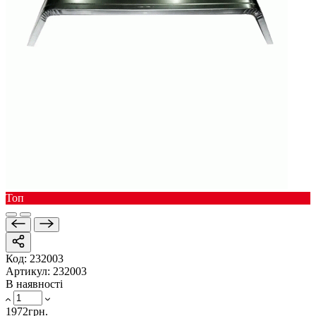
Toп
Код:
232003
Артикул:
232003
В наявності
1972грн.