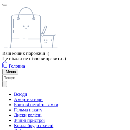
Ваш кошик порожній :(
Це ніколи не пізно виправити :)
Головна
Меню
Всюди
Амортизатори
Бортові петлі та замки
Гальма накату
Диски колісні
Зчіпні пристрої
Крила брудозахисні