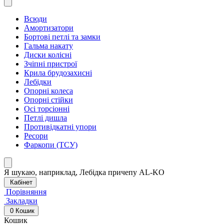
Всюди
Амортизатори
Бортові петлі та замки
Гальма накату
Диски колісні
Зчіпні пристрої
Крила брудозахисні
Лебідки
Опорні колеса
Опорні стійки
Осі торсіонні
Петлі дишла
Противідкатні упори
Ресори
Фаркопи (ТСУ)
Я шукаю, наприклад,
Лебідка причепу AL-KO
Кабінет
Порівняння
Закладки
0
Кошик
Кошик