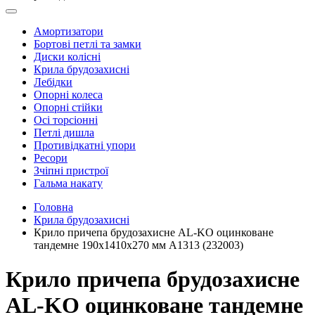
Амортизатори
Бортові петлі та замки
Диски колісні
Крила брудозахисні
Лебідки
Опорні колеса
Опорні стійки
Осі торсіонні
Петлі дишла
Противідкатні упори
Ресори
Зчіпні пристрої
Гальма накату
Головна
Крила брудозахисні
Крило причепа брудозахисне AL-KO оцинковане
тандемне 190x1410x270 мм A1313 (232003)
Крило причепа брудозахисне
AL-KO оцинковане тандемне