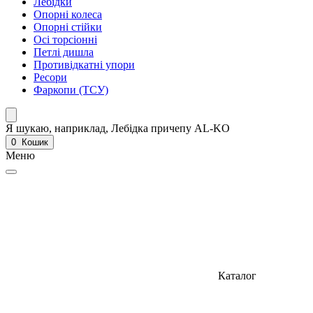
Лебідки
Опорні колеса
Опорні стійки
Осі торсіонні
Петлі дишла
Противідкатні упори
Ресори
Фаркопи (ТСУ)
Я шукаю, наприклад,
Лебідка причепу AL-KO
0
Кошик
Меню
Каталог