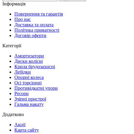
Інформація
Повернення та гарантія
Про нас
Доставка та оплата
Політика приватності
Договір оферти
Категорії
Амортизатори
Диски колісні
Крила брудозахисні
Лебідки
Опорні колеса
Осі торсіонні
Противідкатні упори
Ресори
Зчіпні пристрої
Гальма накату
Додатково
Акції
Карта сайту