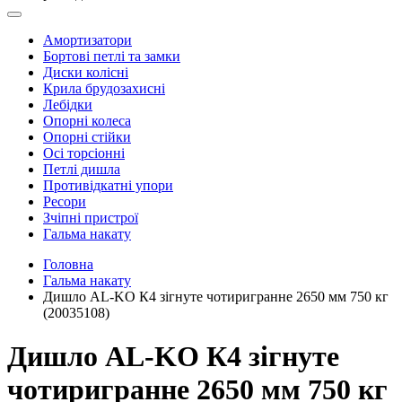
Амортизатори
Бортові петлі та замки
Диски колісні
Крила брудозахисні
Лебідки
Опорні колеса
Опорні стійки
Осі торсіонні
Петлі дишла
Противідкатні упори
Ресори
Зчіпні пристрої
Гальма накату
Головна
Гальма накату
Дишло AL-KO К4 зігнуте чотиригранне 2650 мм 750 кг
(20035108)
Дишло AL-KO К4 зігнуте
чотиригранне 2650 мм 750 кг