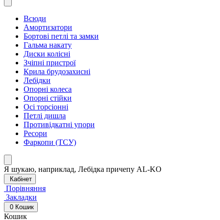
Всюди
Амортизатори
Бортові петлі та замки
Гальма накату
Диски колісні
Зчіпні пристрої
Крила брудозахисні
Лебідки
Опорні колеса
Опорні стійки
Осі торсіонні
Петлі дишла
Противідкатні упори
Ресори
Фаркопи (ТСУ)
Я шукаю, наприклад,
Лебідка причепу AL-KO
Кабінет
Порівняння
Закладки
0
Кошик
Кошик