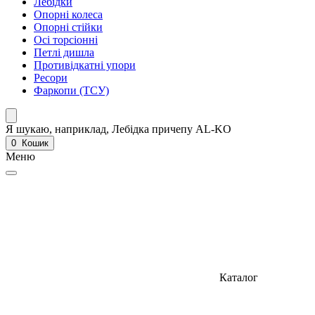
Лебідки
Опорні колеса
Опорні стійки
Осі торсіонні
Петлі дишла
Противідкатні упори
Ресори
Фаркопи (ТСУ)
Я шукаю, наприклад,
Лебідка причепу AL-KO
0
Кошик
Меню
Каталог