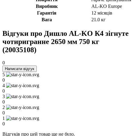
Виробник
AL-KO Europe
Гарантія
12 місяців
Вага
21.0 кг
Відгуки про Дишло AL-KO К4 зігнуте
чотиригранне 2650 мм 750 кг
(20035108)
0
Написати відгук
5
0
4
0
3
0
2
0
1
0
Відгуків про цей товар ще не було.