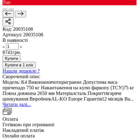
Toп
Код:
20035108
Артикул:
20035108
В наявності
8741грн.
Купити
Купити в 1 клік
Нашли дешевле ?
Скорочений опис
Модель: К4 Виконаннячотиригранне Допустима маса
причепадо 750 кг Навантаження на кулю фаркопу (ТСУ)75 кг
Повна довжина 2650 мм Матеріалсталь Покриттягаряче
цинкування ВиробникAL-KO Europe Гарантія12 місяців Ва...
Читати далі...
Оплата
Готівкою при отриманні
Накладений платіж
Онлайн оплата