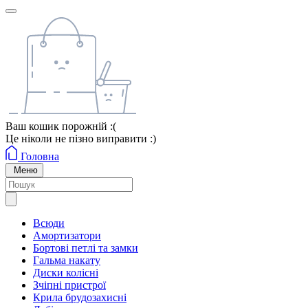
Ваш кошик порожній :(
Це ніколи не пізно виправити :)
Головна
Меню
Всюди
Амортизатори
Бортові петлі та замки
Гальма накату
Диски колісні
Зчіпні пристрої
Крила брудозахисні