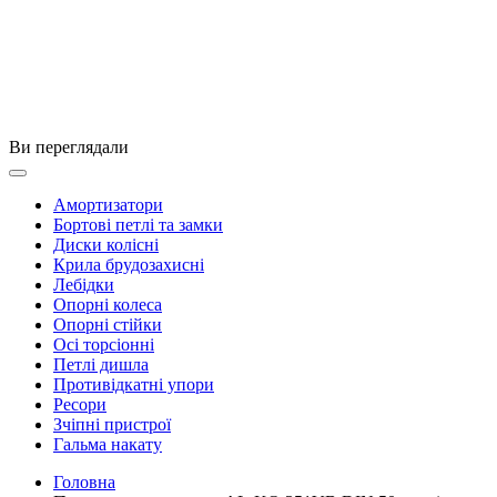
Ви переглядали
Амортизатори
Бортові петлі та замки
Диски колісні
Крила брудозахисні
Лебідки
Опорні колеса
Опорні стійки
Осі торсіонні
Петлі дишла
Противідкатні упори
Ресори
Зчіпні пристрої
Гальма накату
Головна