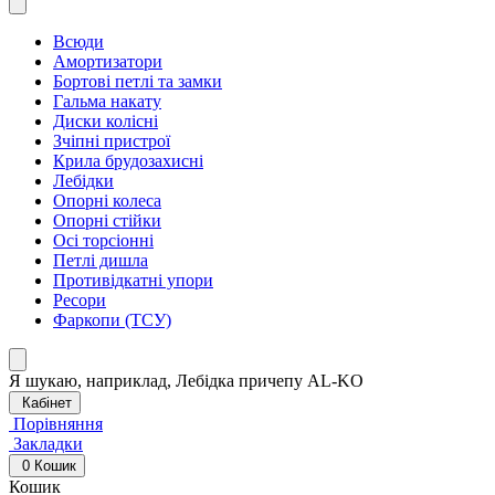
Всюди
Амортизатори
Бортові петлі та замки
Гальма накату
Диски колісні
Зчіпні пристрої
Крила брудозахисні
Лебідки
Опорні колеса
Опорні стійки
Осі торсіонні
Петлі дишла
Противідкатні упори
Ресори
Фаркопи (ТСУ)
Я шукаю, наприклад,
Лебідка причепу AL-KO
Кабінет
Порівняння
Закладки
0
Кошик
Кошик