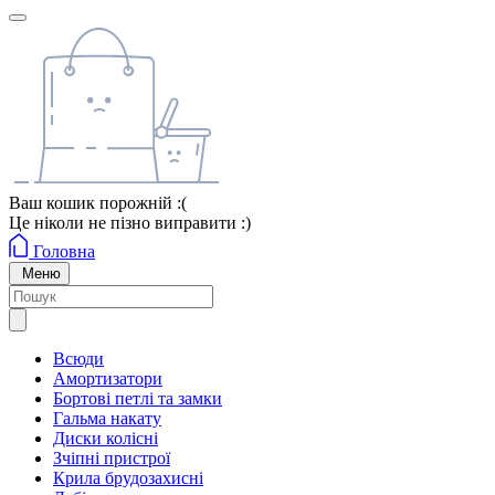
Ваш кошик порожній :(
Це ніколи не пізно виправити :)
Головна
Меню
Всюди
Амортизатори
Бортові петлі та замки
Гальма накату
Диски колісні
Зчіпні пристрої
Крила брудозахисні