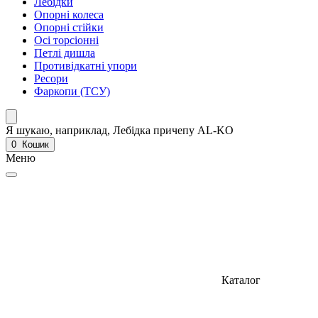
Лебідки
Опорні колеса
Опорні стійки
Осі торсіонні
Петлі дишла
Противідкатні упори
Ресори
Фаркопи (ТСУ)
Я шукаю, наприклад,
Лебідка причепу AL-KO
0
Кошик
Меню
Каталог