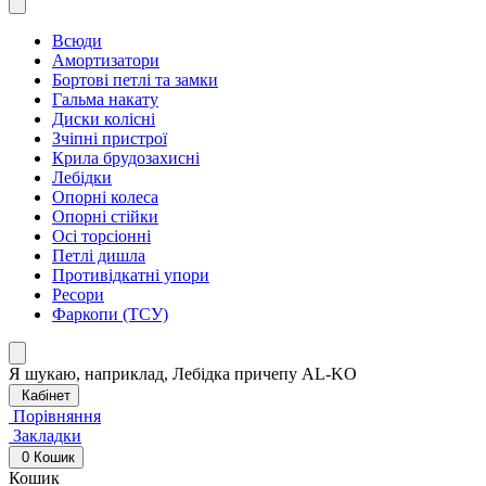
Всюди
Амортизатори
Бортові петлі та замки
Гальма накату
Диски колісні
Зчіпні пристрої
Крила брудозахисні
Лебідки
Опорні колеса
Опорні стійки
Осі торсіонні
Петлі дишла
Противідкатні упори
Ресори
Фаркопи (ТСУ)
Я шукаю, наприклад,
Лебідка причепу AL-KO
Кабінет
Порівняння
Закладки
0
Кошик
Кошик