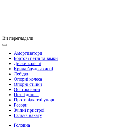
Ви переглядали
Амортизатори
Бортові петлі та замки
Диски колісні
Крила брудозахисні
Лебідки
Опорні колеса
Опорні стійки
Осі торсіонні
Петлі дишла
Противідкатні упори
Ресори
Зчіпні пристрої
Гальма накату
Головна