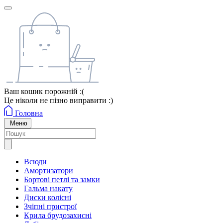
Ваш кошик порожній :(
Це ніколи не пізно виправити :)
Головна
Меню
Всюди
Амортизатори
Бортові петлі та замки
Гальма накату
Диски колісні
Зчіпні пристрої
Крила брудозахисні