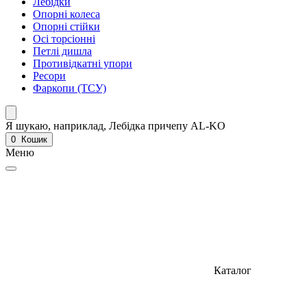
Лебідки
Опорні колеса
Опорні стійки
Осі торсіонні
Петлі дишла
Противідкатні упори
Ресори
Фаркопи (ТСУ)
Я шукаю, наприклад,
Лебідка причепу AL-KO
0
Кошик
Меню
Каталог