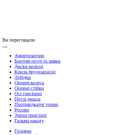
Ви переглядали
Амортизатори
Бортові петлі та замки
Диски колісні
Крила брудозахисні
Лебідки
Опорні колеса
Опорні стійки
Осі торсіонні
Петлі дишла
Противідкатні упори
Ресори
Зчіпні пристрої
Гальма накату
Головна