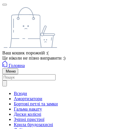
Ваш кошик порожній :(
Це ніколи не пізно виправити :)
Головна
Меню
Всюди
Амортизатори
Бортові петлі та замки
Гальма накату
Диски колісні
Зчіпні пристрої
Крила брудозахисні