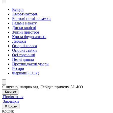
Всюди
Амортизатори
Бортові петлі та замки
Гальма накату
Диски колісні
Зчіпні пристрої
Крила брудозахисні
Лебідки
Опорні колеса
Опорні стійки
Осі торсіонні
Петлі дишла
Противідкатні упори
Ресори
Фаркопи (ТСУ)
Я шукаю, наприклад,
Лебідка причепу AL-KO
Кабінет
Порівняння
Закладки
0
Кошик
Кошик