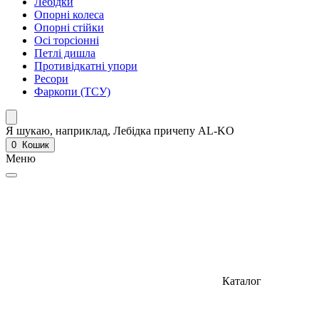
Лебідки
Опорні колеса
Опорні стійки
Осі торсіонні
Петлі дишла
Противідкатні упори
Ресори
Фаркопи (ТСУ)
Я шукаю, наприклад,
Лебідка причепу AL-KO
0
Кошик
Меню
Каталог