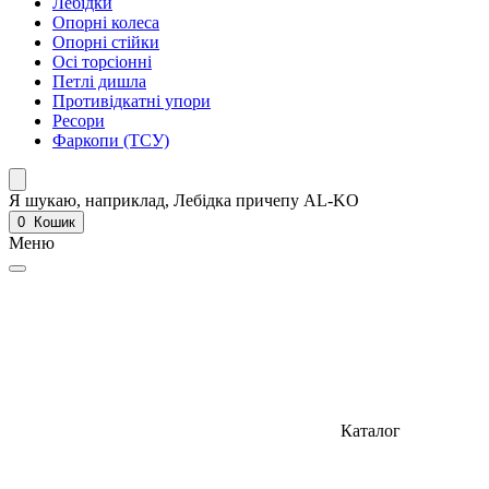
Лебідки
Опорні колеса
Опорні стійки
Осі торсіонні
Петлі дишла
Противідкатні упори
Ресори
Фаркопи (ТСУ)
Я шукаю, наприклад,
Лебідка причепу AL-KO
0
Кошик
Меню
Каталог