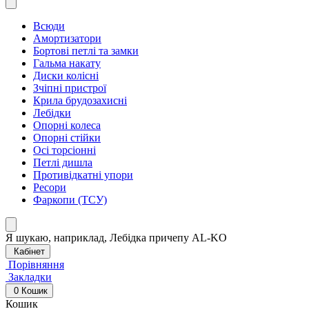
Всюди
Амортизатори
Бортові петлі та замки
Гальма накату
Диски колісні
Зчіпні пристрої
Крила брудозахисні
Лебідки
Опорні колеса
Опорні стійки
Осі торсіонні
Петлі дишла
Противідкатні упори
Ресори
Фаркопи (ТСУ)
Я шукаю, наприклад,
Лебідка причепу AL-KO
Кабінет
Порівняння
Закладки
0
Кошик
Кошик