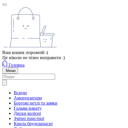
Ваш кошик порожній :(
Це ніколи не пізно виправити :)
Головна
Меню
Всюди
Амортизатори
Бортові петлі та замки
Гальма накату
Диски колісні
Зчіпні пристрої
Крила брудозахисні