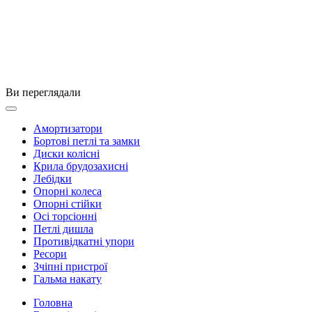
Ви переглядали
Амортизатори
Бортові петлі та замки
Диски колісні
Крила брудозахисні
Лебідки
Опорні колеса
Опорні стійки
Осі торсіонні
Петлі дишла
Противідкатні упори
Ресори
Зчіпні пристрої
Гальма накату
Головна