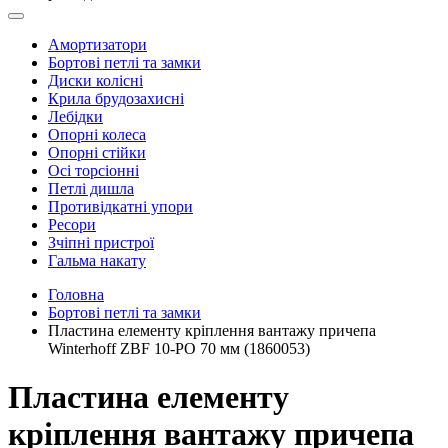
Амортизатори
Бортові петлі та замки
Диски колісні
Крила брудозахисні
Лебідки
Опорні колеса
Опорні стійки
Осі торсіонні
Петлі дишла
Противідкатні упори
Ресори
Зчіпні пристрої
Гальма накату
Головна
Бортові петлі та замки
Пластина елементу кріплення вантажу причепа
Winterhoff ZBF 10-РО 70 мм (1860053)
Пластина елементу
кріплення вантажу причепа