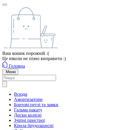
Ваш кошик порожній :(
Це ніколи не пізно виправити :)
Головна
Меню
Всюди
Амортизатори
Бортові петлі та замки
Гальма накату
Диски колісні
Зчіпні пристрої
Крила брудозахисні