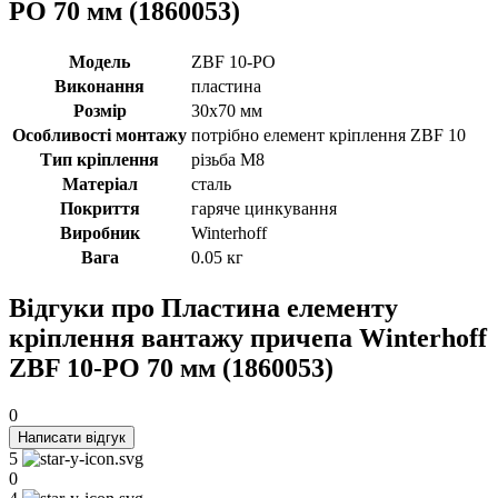
РО 70 мм (1860053)
Модель
ZBF 10-PO
Виконання
пластина
Розмір
30х70 мм
Особливості монтажу
потрібно елемент кріплення ZBF 10
Тип кріплення
різьба M8
Матеріал
сталь
Покриття
гаряче цинкування
Виробник
Winterhoff
Вага
0.05 кг
Відгуки про Пластина елементу
кріплення вантажу причепа Winterhoff
ZBF 10-РО 70 мм (1860053)
0
Написати відгук
5
0