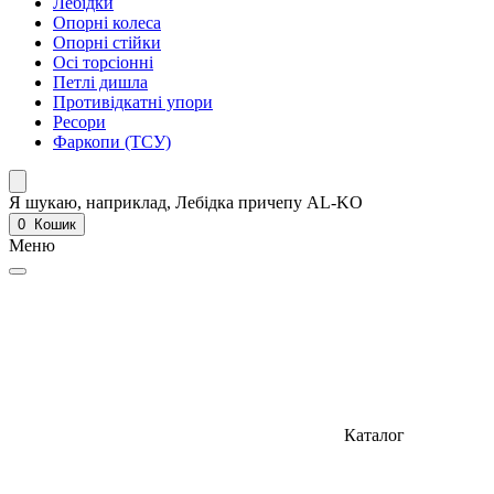
Лебідки
Опорні колеса
Опорні стійки
Осі торсіонні
Петлі дишла
Противідкатні упори
Ресори
Фаркопи (ТСУ)
Я шукаю, наприклад,
Лебідка причепу AL-KO
0
Кошик
Меню
Каталог