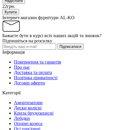
Надіслати
22грн.
Купити
Інтернет-магазин фурнітури AL-KO
Бажаєте бути в курсі всіх наших акцій та знижок?
Підпишіться на розсилку
Підписатися
Інформація
Повернення та гарантія
Про нас
Доставка та оплата
Політика приватності
Договір оферти
Категорії
Амортизатори
Диски колісні
Крила брудозахисні
Лебідки
Опорні колеса
Осі торсіонні