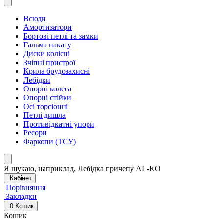
Всюди
Амортизатори
Бортові петлі та замки
Гальма накату
Диски колісні
Зчіпні пристрої
Крила брудозахисні
Лебідки
Опорні колеса
Опорні стійки
Осі торсіонні
Петлі дишла
Противідкатні упори
Ресори
Фаркопи (ТСУ)
Я шукаю, наприклад,
Лебідка причепу AL-KO
Кабінет
Порівняння
Закладки
0
Кошик
Кошик