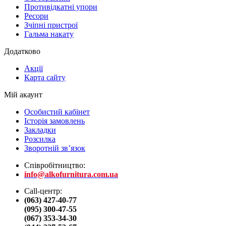
Противідкатні упори
Ресори
Зчіпні пристрої
Гальма накату
Додатково
Акції
Карта сайту
Мій акаунт
Особистий кабінет
Історія замовлень
Закладки
Розсилка
Зворотній зв’язок
Співробітництво:
info@alkofurnitura.com.ua
Call-центр:
(063) 427-40-77
(095) 300-47-55
(067) 353-34-30